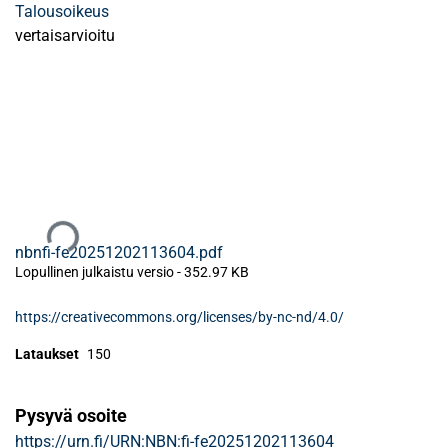
Talousoikeus
vertaisarvioitu
Ladataan...
nbnfi-fe20251202113604.pdf
Lopullinen julkaistu versio
-
352.97 KB
https://creativecommons.org/licenses/by-nc-nd/4.0/
Lataukset
150
Pysyvä osoite
https://urn.fi/URN:NBN:fi-fe20251202113604