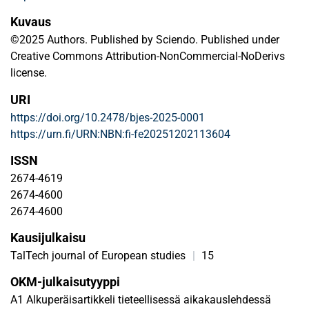
Kuvaus
©2025 Authors. Published by Sciendo. Published under
Creative Commons Attribution-NonCommercial-NoDerivs
license.
URI
https://doi.org/10.2478/bjes-2025-0001
https://urn.fi/URN:NBN:fi-fe20251202113604
ISSN
2674-4619
2674-4600
2674-4600
Kausijulkaisu
TalTech journal of European studies
|
15
OKM-julkaisutyyppi
A1 Alkuperäisartikkeli tieteellisessä aikakauslehdessä