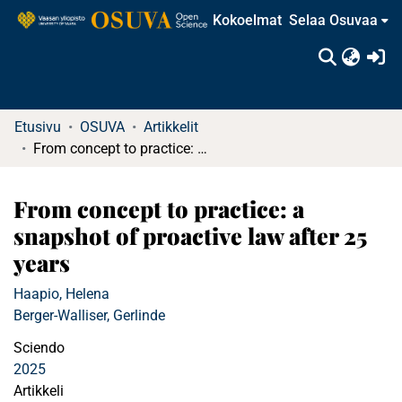
Kokoelmat
Selaa Osuvaa
(c
Etusivu
OSUVA
Artikkelit
From concept to practice: a snapshot of proactive law after 25 years
From concept to practice: a
snapshot of proactive law after 25
years
Haapio, Helena
Berger-Walliser, Gerlinde
Sciendo
2025
Artikkeli