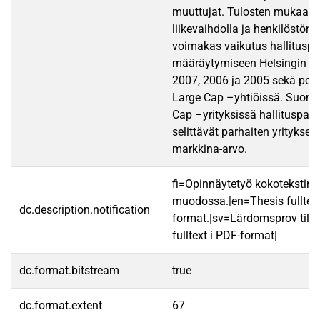
muuttujat. Tulosten mukaan 
liikevaihdolla ja henkilöstön
voimakas vaikutus hallituspa
määräytymiseen Helsingin p
2007, 2006 ja 2005 sekä poh
Large Cap –yhtiöissä. Suoma
Cap –yrityksissä hallituspal
selittävät parhaiten yrityksen
markkina-arvo.
fi=Opinnäytetyö kokotekstin
muodossa.|en=Thesis fulltex
dc.description.notification
format.|sv=Lärdomsprov till
fulltext i PDF-format|
dc.format.bitstream
true
dc.format.extent
67