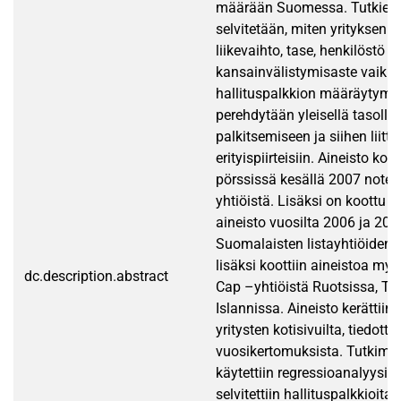
määrään Suomessa. Tutkiel
selvitetään, miten yrityksen 
liikevaihto, tase, henkilöstö ja
kansainvälistymisaste vaikut
hallituspalkkion määräytymis
perehdytään yleisellä tasolla 
palkitsemiseen ja siihen liitty
erityispiirteisiin. Aineisto ko
pörssissä kesällä 2007 notee
yhtiöistä. Lisäksi on koottu 
aineisto vuosilta 2006 ja 200
Suomalaisten listayhtiöiden 
lisäksi koottiin aineistoa m
dc.description.abstract
Cap –yhtiöistä Ruotsissa, Ta
Islannissa. Aineisto kerättiin
yritysten kotisivuilta, tiedottei
vuosikertomuksista. Tutkim
käytettiin regressioanalyysia,
selvitettiin hallituspalkkioita 