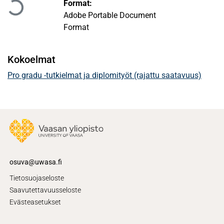
Format:
Adobe Portable Document
Format
Kokoelmat
Pro gradu -tutkielmat ja diplomityöt (rajattu saatavuus)
osuva@uwasa.fi
Tietosuojaseloste
Saavutettavuusseloste
Evästeasetukset