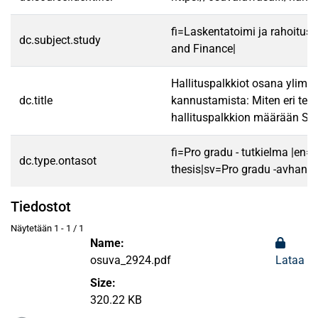
fi=Laskentatoimi ja rahoitus
dc.subject.study
and Finance|
Hallituspalkkiot osana ylim
dc.title
kannustamista: Miten eri teki
hallituspalkkion määrään S
fi=Pro gradu - tutkielma |en=
dc.type.ontasot
thesis|sv=Pro gradu -avhandl
Tiedostot
Näytetään
1 - 1 / 1
Name:
osuva_2924.pdf
Lataa
Size:
Ladataan...
320.22 KB