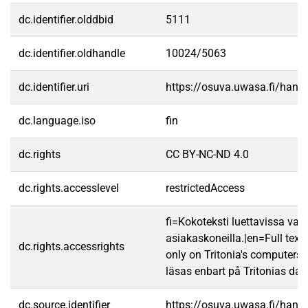
dc.identifier.olddbid
5111
dc.identifier.oldhandle
10024/5063
dc.identifier.uri
https://osuva.uwasa.fi/han
dc.language.iso
fin
dc.rights
CC BY-NC-ND 4.0
dc.rights.accesslevel
restrictedAccess
fi=Kokoteksti luettavissa vain
asiakaskoneilla.|en=Full text
dc.rights.accessrights
only on Tritonia's computers.
läsas enbart på Tritonias dato
dc.source.identifier
https://osuva.uwasa.fi/han