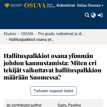
Kokoelmat
Selaa Osuvaa
(c
Etusivu
OSUVA
Pro gradu -tutkielmat ja diplomityöt (rajattu saatavuus)
Hallituspalkkiot osana ylimmän johdon kannustamista: Miten eri tekijät vaikuttavat hallituspalkkion määrään Suomessa?
Hallituspalkkiot osana ylimmän
johdon kannustamista: Miten eri
tekijät vaikuttavat hallituspalkkion
määrään Suomessa?
Tietueen suppeat tiedot
dc.contributor.author
Sairo, Paulina