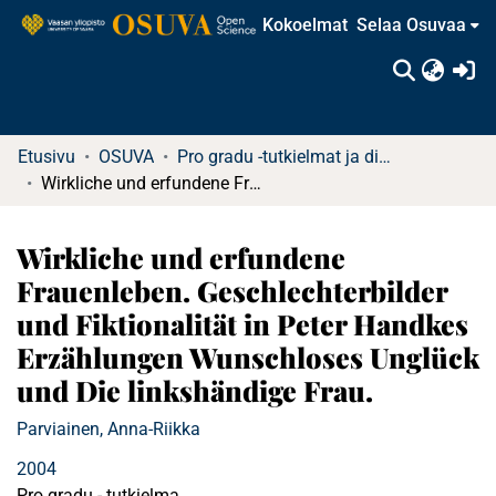
Kokoelmat
Selaa Osuvaa
(c
Etusivu
OSUVA
Pro gradu -tutkielmat ja diplomityöt
Wirkliche und erfundene Frauenleben. Geschlechterbilder und Fiktionalität in Peter Handkes Erzählungen Wunschloses Unglück und Die linkshändige Frau.
Wirkliche und erfundene
Frauenleben. Geschlechterbilder
und Fiktionalität in Peter Handkes
Erzählungen Wunschloses Unglück
und Die linkshändige Frau.
Parviainen, Anna-Riikka
2004
Pro gradu - tutkielma