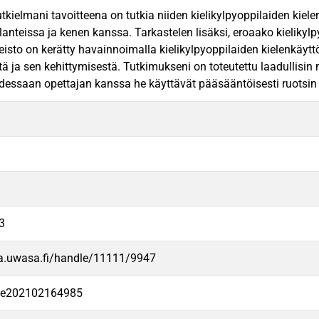
utkielmani tavoitteena on tutkia niiden kielikylpyoppilaiden kiel
tilanteissa ja kenen kanssa. Tarkastelen lisäksi, eroaako kieliky
isto on kerätty havainnoimalla kielikylpyoppilaiden kielenkäyttö
tä ja sen kehittymisestä. Tutkimukseni on toteutettu laadullisi
saan opettajan kanssa he käyttävät pääsääntöisesti ruotsin kielt
3
va.uwasa.fi/handle/11111/9947
-fe202102164985