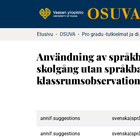
Etusivu
OSUVA
Pro gradu -tu
Användning av språkba
skolgång utan språkb
klassrumsobservatione
annif.suggestions
svenska|språ
annif.suggestions
svenska|språ