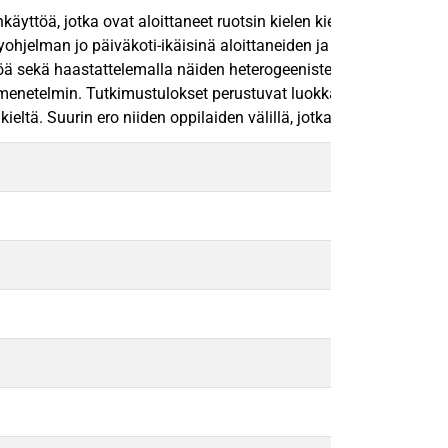
enkäyttöä, jotka ovat aloittaneet ruotsin kielen kielikylpyohjel
lpyohjelman jo päiväkoti-ikäisinä aloittaneiden ja sen vasta ens
ä sekä haastattelemalla näiden heterogeenisten kielikylpyluokkie
n menetelmin. Tutkimustulokset perustuvat luokkahuone havainnoi
ä. Suurin ero niiden oppilaiden välillä, jotka ovat aloittaneet k