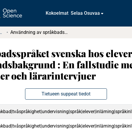
Kokoelmat
Selaa Osuvaa
tkielmat ja diplomityöt
Användning av språkbadsspråket svenska hos elever som inlett sin skolgång utan språkbadsbakgrund : En fallstudie med klassrumsobservationer och lärarintervjuer
dsspråket svenska hos elever 
adsbakgrund : En fallstudie m
r och lärarintervjuer
Tietueen suppeat tiedot
kbad|tvåspråkighet|undervisning|språk|elever|inlärning|språkin
kbad|tvåspråkighet|undervisning|språk|elever|inlärning|språkin