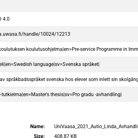
 4.0
va.uwasa.fi/handle/10024/12213
ykoulutuksen koulutusohjelma|en=Pre-service Programme in Imm
ieli|en=Swedish language|sv=Svenska språket|
v språkbadsspråket svenska hos elever som inlett sin skolgång
 -tutkielma|en=Master's thesis|sv=Pro gradu -avhandling|
Name:
UniVaasa_2021_Autio_Linda_Avhandli
Size:
408.87 KB