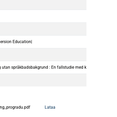
ersion Education|
 utan språkbadsbakgrund : En fallstudie med klassrumsobservati
ng_progradu.pdf
Lataa