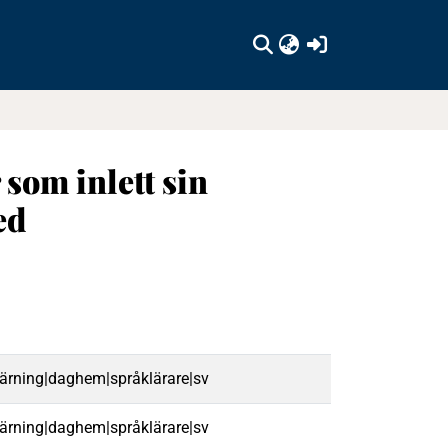
(current)
som inlett sin
ed
lärning|daghem|språklärare|sv
lärning|daghem|språklärare|sv