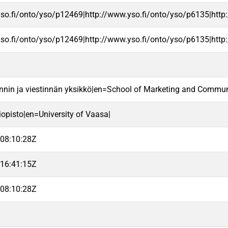
yso.fi/onto/yso/p12469|http://www.yso.fi/onto/yso/p6135|http
yso.fi/onto/yso/p12469|http://www.yso.fi/onto/yso/p6135|http
nnin ja viestinnän yksikkö|en=School of Marketing and Commun
iopisto|en=University of Vaasa|
08:10:28Z
16:41:15Z
08:10:28Z