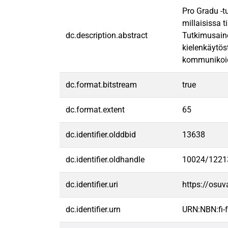
Pro Gradu -t
millaisissa 
dc.description.abstract
Tutkimusaine
kielenkäytös
kommunikoides
dc.format.bitstream
true
dc.format.extent
65
dc.identifier.olddbid
13638
dc.identifier.oldhandle
10024/1221
dc.identifier.uri
https://osu
dc.identifier.urn
URN:NBN:fi