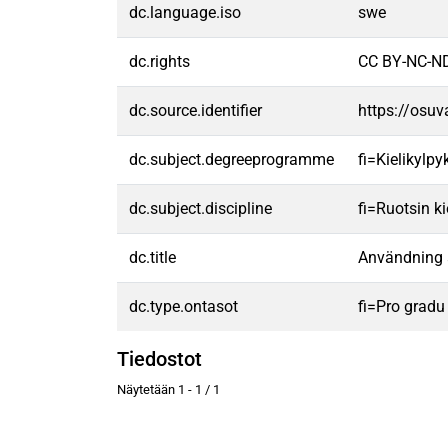
dc.language.iso
swe
dc.rights
CC BY-NC-ND
dc.source.identifier
https://osu
dc.subject.degreeprogramme
fi=Kielikylp
dc.subject.discipline
fi=Ruotsin k
dc.title
Användning a
dc.type.ontasot
fi=Pro gradu
Tiedostot
Näytetään
1 - 1 / 1