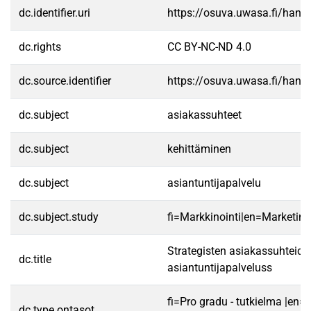
dc.identifier.uri
https://osuva.uwasa.fi/han
dc.rights
CC BY-NC-ND 4.0
dc.source.identifier
https://osuva.uwasa.fi/han
dc.subject
asiakassuhteet
dc.subject
kehittäminen
dc.subject
asiantuntijapalvelu
dc.subject.study
fi=Markkinointi|en=Marketing
Strategisten asiakassuhteide
dc.title
asiantuntijapalveluss
fi=Pro gradu - tutkielma |en=
dc.type.ontasot