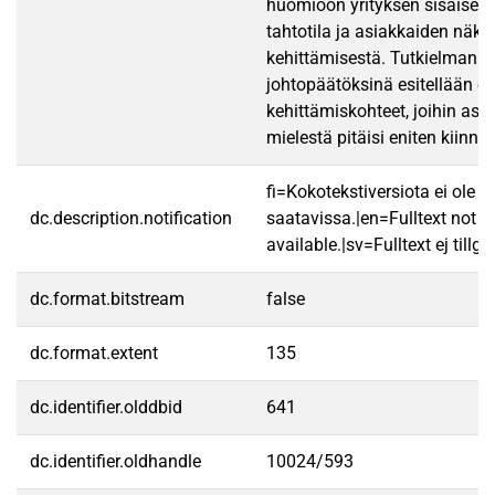
huomioon yrityksen sisäiset r
tahtotila ja asiakkaiden näk
kehittämisestä. Tutkielman
johtopäätöksinä esitellään en
kehittämiskohteet, joihin asi
mielestä pitäisi eniten kiinni
fi=Kokotekstiversiota ei ole
dc.description.notification
saatavissa.|en=Fulltext not
available.|sv=Fulltext ej tillgä
dc.format.bitstream
false
dc.format.extent
135
dc.identifier.olddbid
641
dc.identifier.oldhandle
10024/593