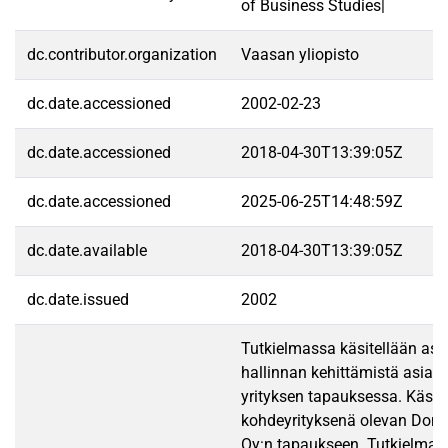
of Business Studies|
dc.contributor.organization
Vaasan yliopisto
dc.date.accessioned
2002-02-23
dc.date.accessioned
2018-04-30T13:39:05Z
dc.date.accessioned
2025-06-25T14:48:59Z
dc.date.available
2018-04-30T13:39:05Z
dc.date.issued
2002
Tutkielmassa käsitellään as
hallinnan kehittämistä asiant
yrityksen tapauksessa. Käsit
kohdeyrityksenä olevan Done
Oy:n tapaukseen. Tutkielman