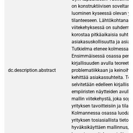
on konstruktiivisen soveltam
luominen kyseessä olevan yr
tilanteeseen. Lähtökohtana t
viitekehyksessä on suhdemark
korostaa pitkäaikaisia suhteit
asiakasuskollisuutta ja asiak
Tutkielma etenee kolmessa o
Ensimmäisessä osassa pere
kirjallisuuden avulla teoreetti
dc.description.abstract
problematiikkaan ja keinoihi
kehittää asiakassuhteita. To
selvitetään edelleen kirjallis
empiiristen näytteiden avulla
mallin viitekehystä, joka sopi
yrityksen tavoitteisiin ja tila
Kolmannessa osassa luodaa
yrityksen tosiasiallista tietoa
hyväksikäyttäen mallinnus, j