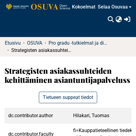
Kokoelmat
Selaa Osuvaa
(c
Etusivu
OSUVA
Pro gradu -tutkielmat ja diplomityöt
Strategisten asiakassuhteiden kehittäminen asiantuntijapalveluss
Strategisten asiakassuhteiden
kehittäminen asiantuntijapalveluss
Tietueen suppeat tiedot
dc.contributor.author
Hilakari, Tuomas
fi=Kauppatieteellinen tiedek
dc.contributor.faculty