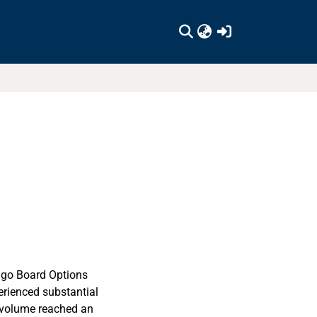
(current)
cago Board Options
erienced substantial
g volume reached an