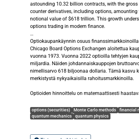
astounding 10.32 billion contracts, with the gross
counter derivatives, including options, amounting t
notional value of $618 trillion. This growth undersc
options trading in modern finance.
The pricing of options is a highly mathematical ta
Optiokaupankäynnin osuus finanssimarkkoinoilla 
factors such as asset volatility, time until expiratio
Chicago Board Options Exchangen aloitettua kaup
market unpredictability. Accurate pricing is essenti
vuonna 1973. Vuonna 2022 optioilla tehtyjen kaup
maximization but also for mitigating systemic ris
miljardia. Näiden johdannaiskauppojen bruttoarvo y
2007-2008 financial crisis where mispriced mortg
nimellisarvo 618 biljoonaa dollaria. Tämä kasvu
significant role. Consequently, there’s an increas
merkistystä nykyaikaisilla rahoitusmarkkinoilla.
detailed and computationally efficient pricing me
Optioiden hinnoittelu on matemaattisesti haastav
This study explores the application of the quant
monta tekijää, kuten volatiliteetti, voimassaoloai
Avainsanat
method introduced by R. Feynman to option prici
arvaamaton luonne. Tarkka hinnoittelu on voittoj
options (securities)
Monte Carlo methods
financial
combines the probabilistic foundations of quan
tärkeää järjestelmäriskien välttämiseksi, kuten op
quantum mechanics
quantum physics
financial modeling. Traditionally used in physics t
finanssikriisistä, jossa väärin hinnoitellut asunto
transition probabilities with astonishing accuracy,
merkittävässä roolissa. Näin ollen kysyntää entist
method to model the paths of asset prices as a fu
laskennallisesti tehokkaammille optioiden hinnoit