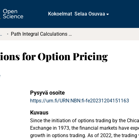
Kokoelmat
Selaa Osuvaa
tkielmat ja diplomityöt
Path Integral Calculations for Option Pricing
tions for Option Pricing
e
Pysyvä osoite
https://urn.fi/URN:NBN:fi-fe20231204151163
Kuvaus
Since the initiation of options trading by the Chi
Exchange in 1973, the financial markets have exp
growth in options trading. As of 2022, the tradin