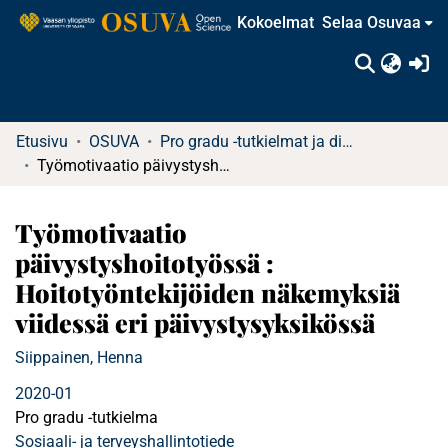
Kokoelmat
Selaa Osuvaa
(c
Etusivu
OSUVA
Pro gradu -tutkielmat ja diplomityöt
Työmotivaatio päivystyshoitotyössä : Hoitotyöntekijöiden näkemyksiä viidessä eri päivystysyksikössä
Työmotivaatio
päivystyshoitotyössä :
Hoitotyöntekijöiden näkemyksiä
viidessä eri päivystysyksikössä
Siippainen, Henna
2020-01
Pro gradu -tutkielma
Sosiaali- ja terveyshallintotiede