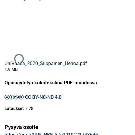
Ladataan...
UniVaasa_2020_Siippainen_Henna.pdf
1.9 MB
Opinnäytetyö kokotekstinä PDF-muodossa.
CC BY-NC-ND 4.0
Lataukset
678
Pysyvä osoite
https://urn.fi/URN:NBN:fi-fe2019121748645