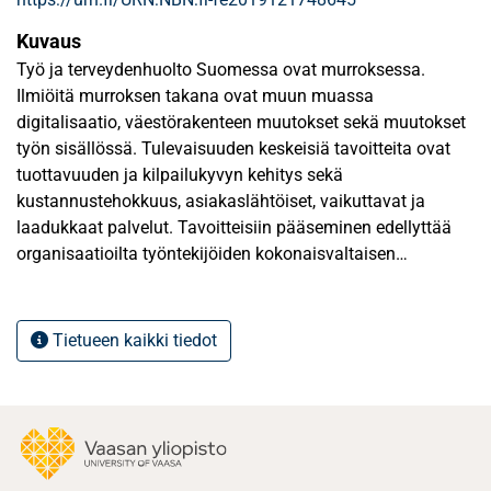
Kuvaus
Työ ja terveydenhuolto Suomessa ovat murroksessa.
Ilmiöitä murroksen takana ovat muun muassa
digitalisaatio, väestörakenteen muutokset sekä muutokset
työn sisällössä. Tulevaisuuden keskeisiä tavoitteita ovat
tuottavuuden ja kilpailukyvyn kehitys sekä
kustannustehokkuus, asiakaslähtöiset, vaikuttavat ja
laadukkaat palvelut. Tavoitteisiin pääseminen edellyttää
organisaatioilta työntekijöiden kokonaisvaltaisen
potentiaalin hyödyntämistä.
Terveydenhuollossa muutokset aiheuttavat uuden
Tietueen kaikki tiedot
tyyppisiä vaatimuksia henkilöstön muutosvalmiudessa.
Nopeasti muuttuvat ja yhä kompleksisemmat
työympäristöt ovat haaste henkilöstön motivaatiolle.
Tulevaisuuden työelämän kannalta sisäisesti
motivoituneet ja itseohjautuvat yksilöt ovat erittäin tärkeitä.
Haasteena onkin luoda sellaisia työympäristöjä, joissa