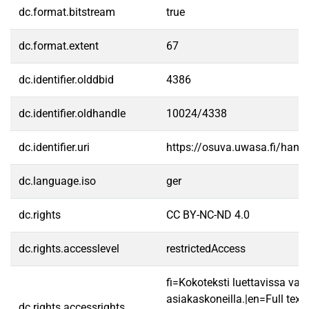
dc.format.bitstream
true
dc.format.extent
67
dc.identifier.olddbid
4386
dc.identifier.oldhandle
10024/4338
dc.identifier.uri
https://osuva.uwasa.fi/han
dc.language.iso
ger
dc.rights
CC BY-NC-ND 4.0
dc.rights.accesslevel
restrictedAccess
fi=Kokoteksti luettavissa vain
asiakaskoneilla.|en=Full text
dc.rights.accessrights