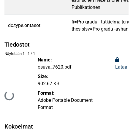
estnischen Rezensionen wiss
Publikationen
fi=Pro gradu - tutkielma |en=
dc.type.ontasot
thesis|sv=Pro gradu -avhandl
Tiedostot
Näytetään
1 - 1 / 1
Name:
osuva_7620.pdf
Lataa
Size:
902.67 KB
Format:
Ladataan...
Adobe Portable Document
Format
Kokoelmat