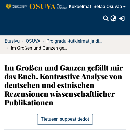
Kokoelmat
Selaa Osuvaa
(c
Etusivu
OSUVA
Pro gradu -tutkielmat ja diplomityöt (rajattu saatavuus)
Im Großen und Ganzen gefällt mir das Buch. Kontrastive Analyse von deutschen und estnischen Rezensionen wissenschaftlicher Publikationen
Im Großen und Ganzen gefällt mir
das Buch. Kontrastive Analyse von
deutschen und estnischen
Rezensionen wissenschaftlicher
Publikationen
Tietueen suppeat tiedot