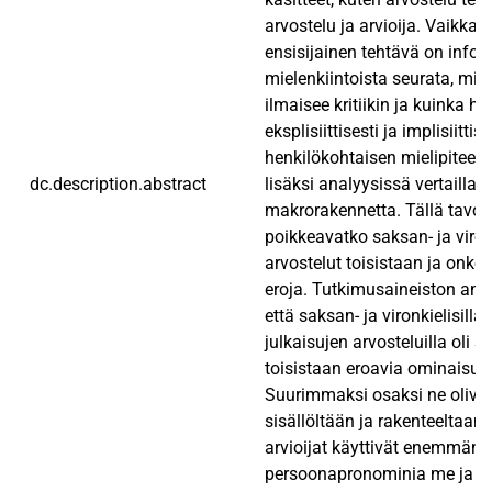
arvostelu ja arvioija. Vaikka 
ensisijainen tehtävä on infor
mielenkiintoista seurata, mill
ilmaisee kritiikin ja kuinka hä
eksplisiittisesti ja implisiitti
henkilökohtaisen mielipiteen
dc.description.abstract
lisäksi analyysissä vertaillaa
makrorakennetta. Tällä tavoin
poikkeavatko saksan- ja viron
arvostelut toisistaan ja onko k
eroja. Tutkimusaineiston anal
että saksan- ja vironkielisillä 
julkaisujen arvosteluilla oli s
toisistaan eroavia ominaisuu
Suurimmaksi osaksi ne oliva
sisällöltään ja rakenteeltaan. 
arvioijat käyttivät enemmän
persoonapronominia me ja ilm