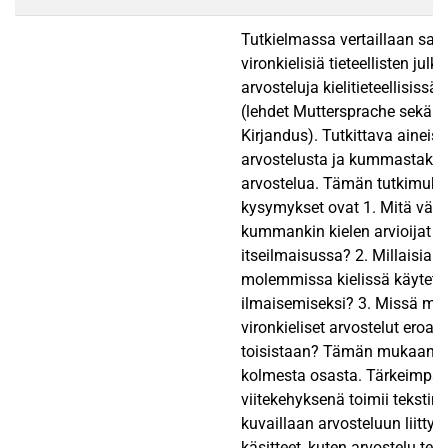
Tutkielmassa vertaillaan saks
vironkielisiä tieteellisten julka
arvosteluja kielitieteellisissä
(lehdet Muttersprache sekä Ke
Kirjandus). Tutkittava aineis
arvostelusta ja kummastakin 
arvostelua. Tämän tutkimuks
kysymykset ovat 1. Mitä välin
kummankin kielen arvioijat k
itseilmaisussa? 2. Millaisia v
molemmissa kielissä käytetään
ilmaisemiseksi? 3. Missä mää
vironkieliset arvostelut eroav
toisistaan? Tämän mukaan a
kolmesta osasta. Tärkeimpän
viitekehyksenä toimii tekstin 
kuvaillaan arvosteluun liittyv
käsitteet, kuten arvostelu teks