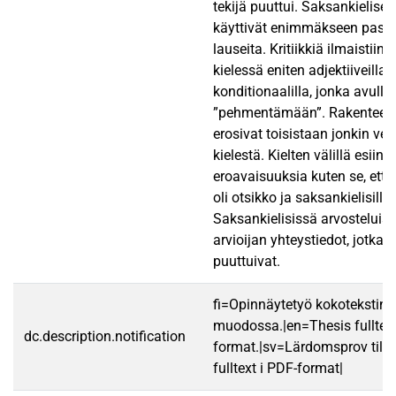
tekijä puuttui. Saksankieliset 
käyttivät enimmäkseen passii
lauseita. Kritiikkiä ilmaisti
kielessä eniten adjektiiveilla j
konditionaalilla, jonka avulla 
”pehmentämään”. Rakenteelta
erosivat toisistaan jonkin ve
kielestä. Kielten välillä esiinty
eroavaisuuksia kuten se, että v
oli otsikko ja saksankielisillä 
Saksankielisissä arvosteluiss
arvioijan yhteystiedot, jotka v
puuttuivat.
fi=Opinnäytetyö kokotekstin
muodossa.|en=Thesis fulltex
dc.description.notification
format.|sv=Lärdomsprov till
fulltext i PDF-format|