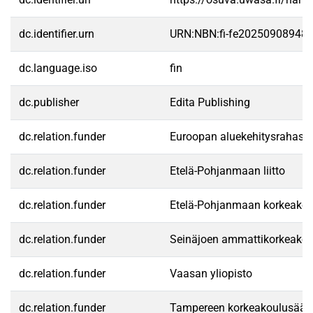
dc.identifier.urn
URN:NBN:fi-fe20250908948
dc.language.iso
fin
dc.publisher
Edita Publishing
dc.relation.funder
Euroopan aluekehitysrahast
dc.relation.funder
Etelä-Pohjanmaan liitto
dc.relation.funder
Etelä-Pohjanmaan korkeakou
dc.relation.funder
Seinäjoen ammattikorkeakou
dc.relation.funder
Vaasan yliopisto
dc.relation.funder
Tampereen korkeakoulusäätiö