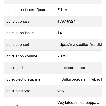
dc.relation.ispartofjournal
Edilex
dc.relation.issn
1797-6324
dc.relation.issue
14
dc.relation.url
https://www.edilex.fi/artikke
dc.relation.volume
2025
dc.subject
ilmastonmuutos
dc.subject.discipline
fi=Julkisoikeus|en=Public La
dc.subject.yso
vety
Vetytalouden eurooppalaine
dc.title