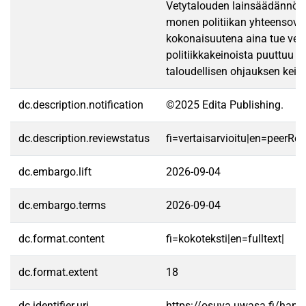
Vetytalouden lainsäädännöss
monen politiikan yhteensovit
kokonaisuutena aina tue vetyt
politiikkakeinoista puuttuu 
taloudellisen ohjauksen keino
dc.description.notification
©2025 Edita Publishing.
dc.description.reviewstatus
fi=vertaisarvioitu|en=peerRe
dc.embargo.lift
2026-09-04
dc.embargo.terms
2026-09-04
dc.format.content
fi=kokoteksti|en=fulltext|
dc.format.extent
18
dc.identifier.uri
https://osuva.uwasa.fi/han