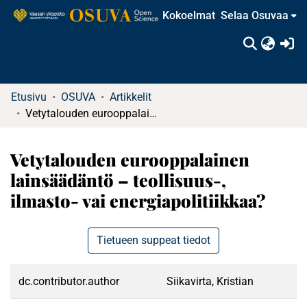
Kokoelmat
Selaa Osuvaa
(c
Etusivu
OSUVA
Artikkelit
Vetytalouden eurooppalainen lainsäädäntö – teollisuus-, ilmasto- vai energiapolitiikkaa?
Vetytalouden eurooppalainen
lainsäädäntö – teollisuus-,
ilmasto- vai energiapolitiikkaa?
Tietueen suppeat tiedot
dc.contributor.author
Siikavirta, Kristian