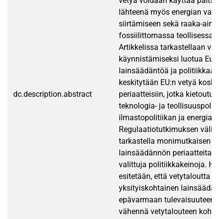
vetyä voidaan käyttää paitsi
lähteenä myös energian varas
siirtämiseen sekä raaka-ain
fossiilittomassa teollisessa
Artikkelissa tarkastellaan ve
käynnistämiseksi luotua Eur
lainsäädäntöä ja politiikkaa.
keskitytään EU:n vetyä kosk
dc.description.abstract
periaatteisiin, jotka kietoutu
teknologia- ja teollisuuspoliti
ilmastopolitiikan ja energiap
Regulaatiotutkimuksen välin
tarkastella monimutkaisen j
lainsäädännön periaatteita, s
valittuja politiikkakeinoja. H
esitetään, että vetytaloutta 
yksityiskohtainen lainsäädän
epävarmaan tulevaisuuteen e
vähennä vetytalouteen kohdis