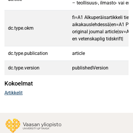
– teollisuus-, ilmasto- vai en
fi=A1 Alkuperäisartikkeli tiet
aikakauslehdessä|en=A1 Pee
dc.type.okm
original journal article|sv=A1 
en vetenskaplig tidskrift|
dc.type.publication
article
dc.type.version
publishedVersion
Kokoelmat
Artikkelit