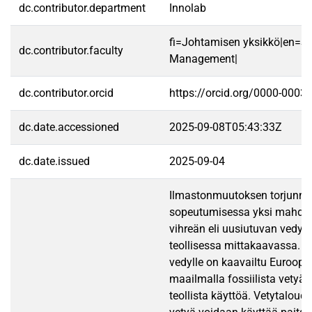
dc.contributor.department
Innolab
fi=Johtamisen yksikkö|en=Sc
dc.contributor.faculty
Management|
dc.contributor.orcid
https://orcid.org/0000-0003
dc.date.accessioned
2025-09-08T05:43:33Z
dc.date.issued
2025-09-04
Ilmastonmuutoksen torjunnas
sopeutumisessa yksi mahdol
vihreän eli uusiutuvan vedyn
teollisessa mittakaavassa. U
vedylle on kaavailtu Euroopa
maailmalla fossiilista vetyä
teollista käyttöä. Vetytalou