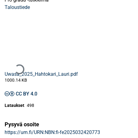
Taloustiede
Ladataan...
Uwasa_2025_Hahtokari_Lauri.pdf
1000.14 KB
CC BY 4.0
Lataukset
498
Pysyvä osoite
https://urn.fi/URN:NBN:fi-fe2025032420773