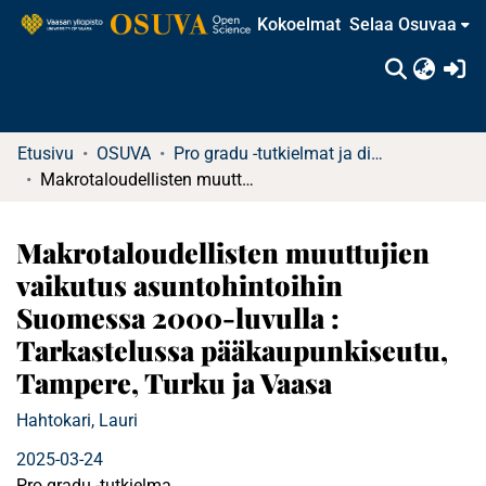
Kokoelmat
Selaa Osuvaa
(c
Etusivu
OSUVA
Pro gradu -tutkielmat ja diplomityöt
Makrotaloudellisten muuttujien vaikutus asuntohintoihin Suomessa 2000-luvulla : Tarkastelussa pääkaupunkiseutu, Tampere, Turku ja Vaasa
Makrotaloudellisten muuttujien
vaikutus asuntohintoihin
Suomessa 2000-luvulla :
Tarkastelussa pääkaupunkiseutu,
Tampere, Turku ja Vaasa
Hahtokari, Lauri
2025-03-24
Pro gradu -tutkielma