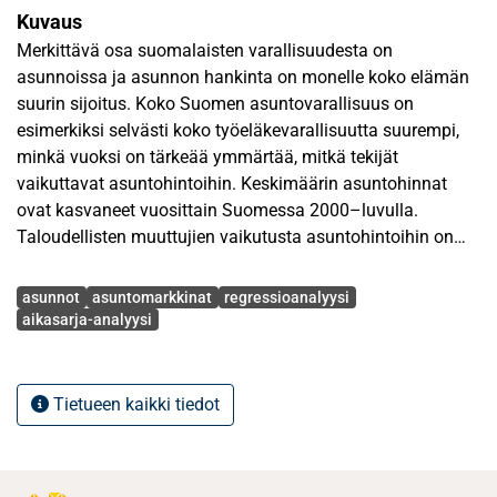
Kuvaus
Merkittävä osa suomalaisten varallisuudesta on
asunnoissa ja asunnon hankinta on monelle koko elämän
suurin sijoitus. Koko Suomen asuntovarallisuus on
esimerkiksi selvästi koko työeläkevarallisuutta suurempi,
minkä vuoksi on tärkeää ymmärtää, mitkä tekijät
vaikuttavat asuntohintoihin. Keskimäärin asuntohinnat
ovat kasvaneet vuosittain Suomessa 2000–luvulla.
Taloudellisten muuttujien vaikutusta asuntohintoihin on
tutkittu sekä Euroopassa, että muualla maailmassa.
Avainsanat
Suomessa aikaisemmat tutkielmat keskittyvät pääosin
asunnot
asuntomarkkinat
regressioanalyysi
pääkaupunkiseutuun. Tämä tutkielma tutkii valittujen
aikasarja-analyysi
makrotaloudellisten muuttujien vaikutusta asuntohintoihin
pääkaupunkiseudun lisäksi kolmessa eri kaupungissa.
Tietueen kaikki tiedot
Tutkielmassa pyritään selvittämään, vaikuttavatko valitut
makrotaloudelliset muuttujat asuntohintoihin
tarkasteltavilla alueilla. Tarkasteltavat alueet ovat