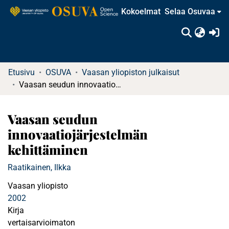
Kokoelmat
Selaa Osuvaa
(c
Etusivu
OSUVA
Vaasan yliopiston julkaisut
Vaasan seudun innovaatiojärjestelmän kehittäminen
Vaasan seudun
innovaatiojärjestelmän
kehittäminen
Raatikainen, Ilkka
Vaasan yliopisto
2002
Kirja
vertaisarvioimaton