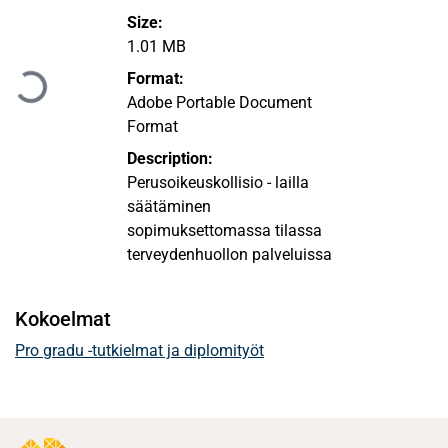
Size:
Ladataan...
1.01 MB
Format:
Adobe Portable Document
Format
Description:
Perusoikeuskollisio - lailla
säätäminen
sopimuksettomassa tilassa
terveydenhuollon palveluissa
Kokoelmat
Pro gradu -tutkielmat ja diplomityöt