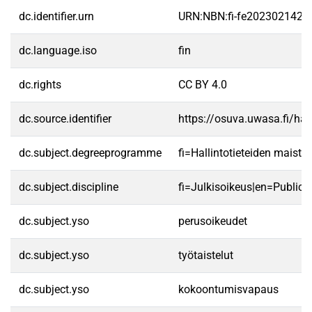
dc.identifier.urn
URN:NBN:fi-fe2023021427
dc.language.iso
fin
dc.rights
CC BY 4.0
dc.source.identifier
https://osuva.uwasa.fi/h
dc.subject.degreeprogramme
fi=Hallintotieteiden maist
dc.subject.discipline
fi=Julkisoikeus|en=Public 
dc.subject.yso
perusoikeudet
dc.subject.yso
työtaistelut
dc.subject.yso
kokoontumisvapaus