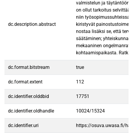
valmistelun ja täytäntöön
on ollut tarkoitus selvitt
niin työsopimussuhteissa, k
dc.description.abstract
kiristyvät painostustoimet
nostaa lisäksi se, että ter
säätäminen; yhteiskunnallis
mekaaninen ongelmanratkais
kohtaamispaikasta. Ratkais
dc.format.bitstream
true
dc.format.extent
112
dc.identifier.olddbid
17751
dc.identifier.oldhandle
10024/15324
dc.identifier.uri
https://osuva.uwasa.fi/h