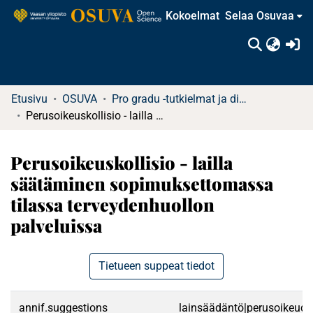
Kokoelmat
Selaa Osuvaa
(c
Etusivu
OSUVA
Pro gradu -tutkielmat ja diplomityöt
Perusoikeuskollisio - lailla säätäminen sopimuksettomassa tilassa terveydenhuollon palveluissa
Perusoikeuskollisio - lailla
säätäminen sopimuksettomassa
tilassa terveydenhuollon
palveluissa
Tietueen suppeat tiedot
annif.suggestions
lainsäädäntö|perusoikeudet|