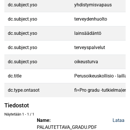
dc.subject.yso
yhdistymisvapaus
dc.subject.yso
terveydenhuolto
dc.subject.yso
lainsäädäntö
dc.subject.yso
terveyspalvelut
dc.subject.yso
oikeusturva
dc.title
Perusoikeuskollisio - lail
dc.type.ontasot
fi=Pro gradu -tutkielma|en
Tiedostot
Näytetään
1 - 1 / 1
Name:
Lataa
PALAUTETTAVA_GRADU.PDF