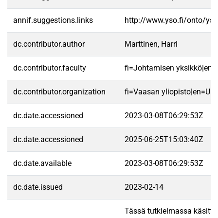
annif.suggestions.links
http://www.yso.fi/onto/ys
dc.contributor.author
Marttinen, Harri
dc.contributor.faculty
fi=Johtamisen yksikkö|en
dc.contributor.organization
fi=Vaasan yliopisto|en=Uni
dc.date.accessioned
2023-03-08T06:29:53Z
dc.date.accessioned
2025-06-25T15:03:40Z
dc.date.available
2023-03-08T06:29:53Z
dc.date.issued
2023-02-14
Tässä tutkielmassa käsitte