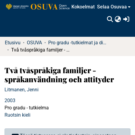
Kokoelmat
Selaa Osuvaa
(c
Etusivu
OSUVA
Pro gradu -tutkielmat ja diplomityöt
Två tvåspråkiga familjer - språkanvändning och attityder
Två tvåspråkiga familjer -
språkanvändning och attityder
Litmanen, Jenni
2003
Pro gradu - tutkielma
Ruotsin kieli