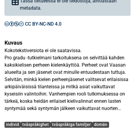
Tässä tietueessa ei ole tiedostoja, ainoastaan
metadata.
CC BY-NC-ND 4.0
Kuvaus
Kokotekstiversiota ei ole saatavissa.
Pro gradu -tutkielmani tarkoituksena on selvittää kahden
kaksikielisen perheen kielenkäyttöä. Perheet ovat Vaasan
alueelta ja sen jäsenet ovat minulle entuudestaan tuttuja.
Selvitän, minkä kielen perheenjäsenet valitsevat erilaisissa
arkipäiväisissä tilanteissa ja mitkä asiat vaikuttavat
kyseisiin valintoihin. Vanhempien rooli tutkimuksessa on
tärkeä, koska heidän erilaiset kielivalinnat ennen lasten
syntymää sekä syntymän jälkeen vaikuttavat nuorten
elämään kaksikielisinä yksilöinä. Lisäksi tarkoituksena on
Avainsanat
selvittää vanhempien sekä nuorten asenteita
individ
tvåspråkighet
tvåspråkiga familjer
domän
kaksikielisyyttä kohtaan.