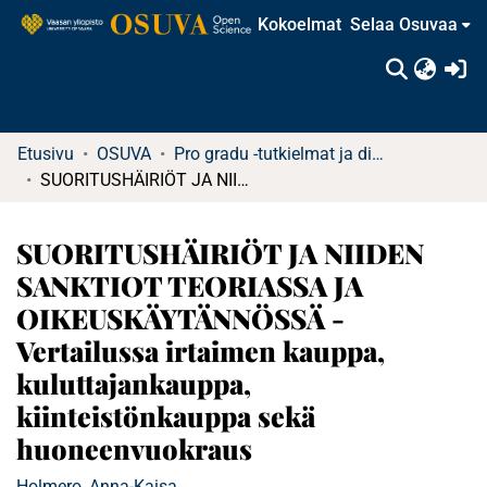
Kokoelmat
Selaa Osuvaa
(c
Etusivu
OSUVA
Pro gradu -tutkielmat ja diplomityöt
SUORITUSHÄIRIÖT JA NIIDEN SANKTIOT TEORIASSA JA OIKEUSKÄYTÄNNÖSSÄ - Vertailussa irtaimen kauppa, kuluttajankauppa, kiinteistönkauppa sekä huoneenvuokraus
SUORITUSHÄIRIÖT JA NIIDEN
SANKTIOT TEORIASSA JA
OIKEUSKÄYTÄNNÖSSÄ -
Vertailussa irtaimen kauppa,
kuluttajankauppa,
kiinteistönkauppa sekä
huoneenvuokraus
Holmero, Anna-Kaisa