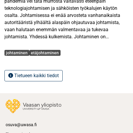
pandemia vei tätä murrosta valtavasti eteenpäin
teknologiajohtamisen ja sähköisten työkalujen käytön
osalta. Johtamisessa ei enää arvosteta vanhanaikaista
autoritääristä ylhäältä alaspäin ohjautuvaa johtamista,
vaan halutaan enemmän valmentavaa ja tukevaa
johtamista. Yhdessä kulkemista. Johtaminen on
muuttumassa myös työkalujen ja toimintapojen osalta,
Avainsanat
mutta muutos tapahtuu vähitellen. Johtaminen ja
johtaminen
etäjohtaminen
työskentely yleisesti on ottanut Covid- 19 pandemian
myötä kuitenkin valtavan digiloikan. Tämä
poikkeustilanteen vaatima muutos vaati etätyöskentelyn
Tietueen kaikki tiedot
mallien käyttöön ottamista organisaatioilta hyvin nopealla
tahdilla, eikä aikaa sopeutumieen tai toiminvien mallien
tutkimiseen ollut aikaa.
Johtamiselta yleisesti odotetaan kehittymistä
yhteiskunnan muutosten kuten kansainvälistyminen ja
digitalisoituminen sekä niistä seuraavien kasvaneiden
osuva@uwasa.fi
odotusten myötä. Kehityksen seurauksena on tarpeen