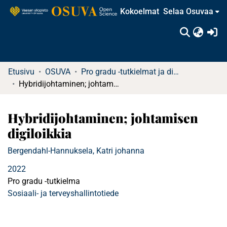
Kokoelmat
Selaa Osuvaa
(c
Etusivu
OSUVA
Pro gradu -tutkielmat ja diplomityöt
Hybridijohtaminen; johtamisen digiloikkia
Hybridijohtaminen; johtamisen
digiloikkia
Bergendahl-Hannuksela, Katri johanna
2022
Pro gradu -tutkielma
Sosiaali- ja terveyshallintotiede