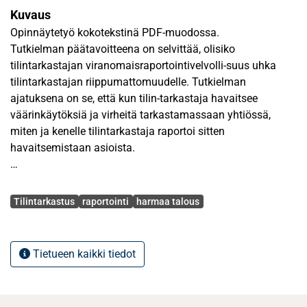
Kuvaus
Opinnäytetyö kokotekstinä PDF-muodossa.
Tutkielman päätavoitteena on selvittää, olisiko
tilintarkastajan viranomaisraportointivelvolli-suus uhka
tilintarkastajan riippumattomuudelle. Tutkielman
ajatuksena on se, että kun tilin-tarkastaja havaitsee
väärinkäytöksiä ja virheitä tarkastamassaan yhtiössä,
miten ja kenelle tilintarkastaja raportoi sitten
havaitsemistaan asioista.
Tutkielman teoreettisessa osassa käytettiin sekä koti- että
Avainsanat
ulkomaista lähdekirjallisuutta. Empiiriseen osan aineisto
Tilintarkastus
raportointi
harmaa talous
hankittiin internetin kautta tehdyllä kyselytutkimuksella,
jossa kyselylomake tehtiin internetin palvelimelle ja sitten
pyydettiin vastaajia siirtymään kysei-selle sivustolle.
Tietueen kaikki tiedot
Sivustolle tehtiin sähköinen kyselylomake, jonka tulosten
perusteella em-piirinen osa luotiin. Pyyntö kyselyyn
osallistumisesta lähetettiin viidelle eri vastaajaryhmäl-le,