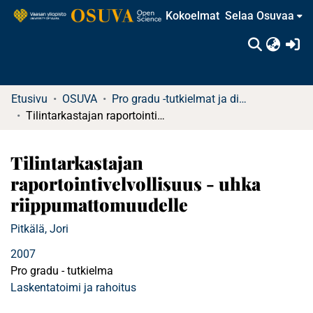
Kokoelmat
Selaa Osuvaa
(c
Etusivu
OSUVA
Pro gradu -tutkielmat ja diplomityöt (rajattu saatavuus)
Tilintarkastajan raportointivelvollisuus - uhka riippumattomuudelle
Tilintarkastajan
raportointivelvollisuus - uhka
riippumattomuudelle
Pitkälä, Jori
2007
Pro gradu - tutkielma
Laskentatoimi ja rahoitus