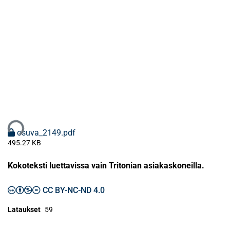
taan...
osuva_2149.pdf
495.27 KB
Kokoteksti luettavissa vain Tritonian asiakaskoneilla.
CC BY-NC-ND 4.0
Lataukset
59