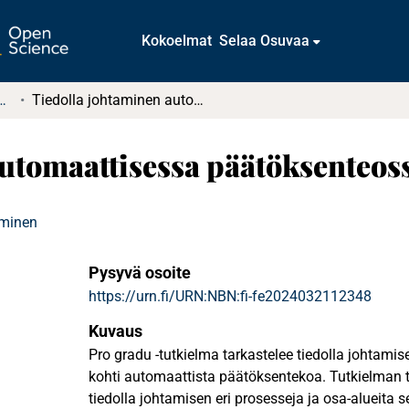
Kokoelmat
Selaa Osuvaa
tkielmat ja diplomityöt
Tiedolla johtaminen automaattisessa päätöksenteossa
utomaattisessa päätöksenteos
aminen
Pysyvä osoite
https://urn.fi/URN:NBN:fi-fe2024032112348
Kuvaus
Pro gradu -tutkielma tarkastelee tiedolla johtami
kohti automaattista päätöksentekoa. Tutkielman t
tiedolla johtamisen eri prosesseja ja osa-alueita 