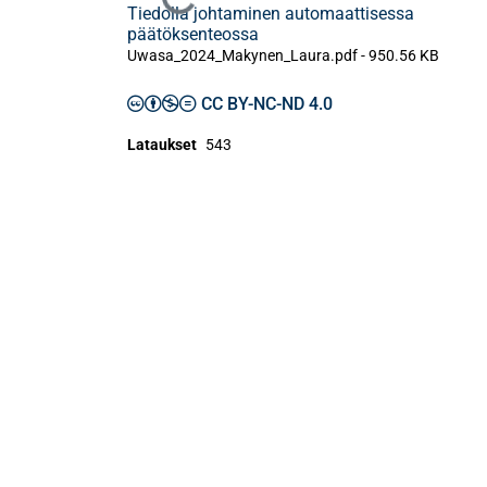
Ladataan...
Tiedolla johtaminen automaattisessa
päätöksenteossa
Uwasa_2024_Makynen_Laura.pdf -
950.56 KB
CC BY-NC-ND 4.0
Lataukset
543