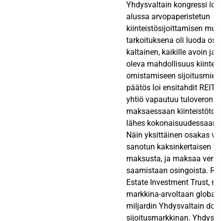
Yhdysvaltain kongressi loi
alussa arvopaperistetun
kiinteistösijoittamisen mu
tarkoituksena oli luoda osa
kaltainen, kaikille avoin ja
oleva mahdollisuus kiinte
omistamiseen sijoitusmiel
päätös loi ensitahdit REIT-r
yhtiö vapautuu tuloveron 
maksaessaan kiinteistötoi
lähes kokonaisuudessaan o
Näin yksittäinen osakas va
sanotun kaksinkertaisen v
maksusta, ja maksaa veroa
saamistaan osingoista. REIT
Estate Investment Trust, 
markkina-arvoltaan globaal
miljardin Yhdysvaltain doll
sijoitusmarkkinan. Yhdysva