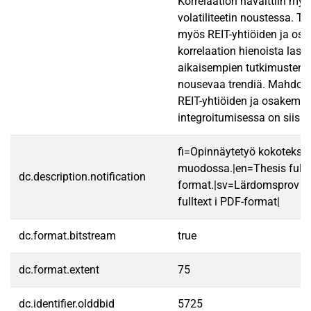
Korrelaation havaittiin my
volatiliteetin noustessa. Tu
myös REIT-yhtiöiden ja os
korrelaation hienoista lask
aikaisempien tutkimusten 
nousevaa trendiä. Mahdoll
REIT-yhtiöiden ja osakema
integroitumisessa on siis n
fi=Opinnäytetyö kokotekst
muodossa.|en=Thesis fullt
dc.description.notification
format.|sv=Lärdomsprov ti
fulltext i PDF-format|
dc.format.bitstream
true
dc.format.extent
75
dc.identifier.olddbid
5725