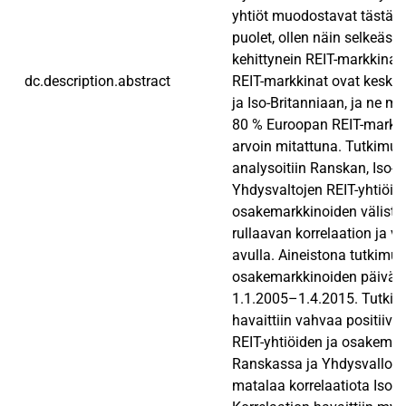
yhtiöt muodostavat tästä s
puolet, ollen näin selkeästi 
kehittynein REIT-markkina
dc.description.abstract
REIT-markkinat ovat keski
ja Iso-Britanniaan, ja ne m
80 % Euroopan REIT-markki
arvoin mitattuna. Tutkimu
analysoitiin Ranskan, Iso-B
Yhdysvaltojen REIT-yhtiöid
osakemarkkinoiden välistä 
rullaavan korrelaation ja vol
avulla. Aineistona tutkimuk
osakemarkkinoiden päivähav
1.1.2005–1.4.2015. Tutki
havaittiin vahvaa positiivis
REIT-yhtiöiden ja osakemark
Ranskassa ja Yhdysvallois
matalaa korrelaatiota Iso-B