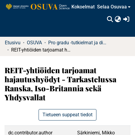
Kokoelmat
Selaa Osuvaa
(c
Etusivu
OSUVA
Pro gradu -tutkielmat ja diplomityöt
REIT-yhtiöiden tarjoamat hajautushyödyt - Tarkastelussa Ranska, Iso-Britannia sekä Yhdysvallat
REIT-yhtiöiden tarjoamat
hajautushyödyt - Tarkastelussa
Ranska, Iso-Britannia sekä
Yhdysvallat
Tietueen suppeat tiedot
dc.contributor.author
Särkiniemi, Mikko