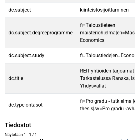
dc.subject
kiinteistösijoittaminen
fi=Taloustieteen
dc.subject.degreeprogramme
maisteriohjelma|en=Master
Economics|
dc.subject.study
fi=Taloustiede|en=Economi
REIT-yhtiöiden tarjoamat h
dc.title
Tarkastelussa Ranska, Iso-
Yhdysvallat
fi=Pro gradu - tutkielma |e
dc.type.ontasot
thesis|sv=Pro gradu -avhan
Tiedostot
Näytetään
1 - 1 / 1