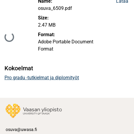
Name:
Lataa
osuva_6509.pdf
Size:
2.47 MB
Format:
Ladataan...
Adobe Portable Document
Format
Kokoelmat
Pro gradu -tutkielmat ja diplomityöt
osuva@uwasa.fi