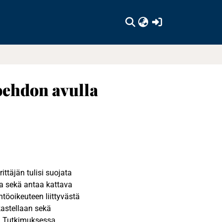
(current)
oehdon avulla
ttäjän tulisi suojata
ta sekä antaa kattava
töoikeuteen liittyvästä
astellaan sekä
. Tutkimuksessa