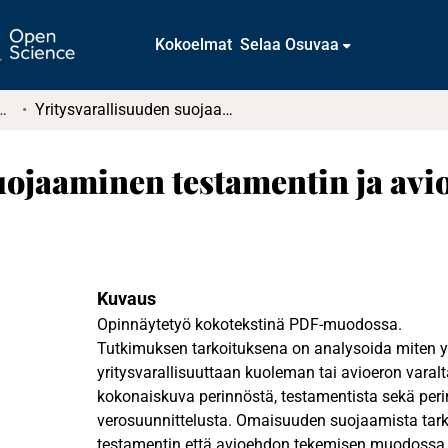
Kokoelmat
Selaa Osuvaa
t ja diplomityöt (rajattu saatavuus)
Yritysvarallisuuden suojaaminen testamentin ja avioehdon avulla
uojaaminen testamentin ja avi
Kuvaus
Opinnäytetyö kokotekstinä PDF-muodossa.
Tutkimuksen tarkoituksena on analysoida miten yri
yritysvarallisuuttaan kuoleman tai avioeron varal
kokonaiskuva perinnöstä, testamentista sekä perin
verosuunnittelusta. Omaisuuden suojaamista tark
testamentin että avioehdon tekemisen muodossa