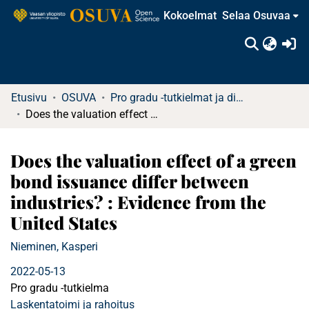
Kokoelmat
Selaa Osuvaa
(c
Etusivu
OSUVA
Pro gradu -tutkielmat ja diplomityöt
Does the valuation effect of a green bond issuance differ between industries? : Evidence from the United States
Does the valuation effect of a green
bond issuance differ between
industries? : Evidence from the
United States
Nieminen, Kasperi
2022-05-13
Pro gradu -tutkielma
Laskentatoimi ja rahoitus