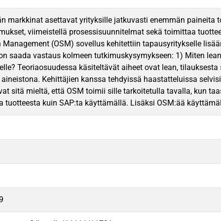
 markkinat asettavat yrityksille jatkuvasti enemmän paineita toim
mukset, viimeistellä prosessisuunnitelmat sekä toimittaa tuotte
n Management (OSM) sovellus kehitettiin tapausyritykselle lisää
on saada vastaus kolmeen tutkimuskysymykseen: 1) Miten lean per
elle? Teoriaosuudessa käsiteltävät aiheet ovat lean, tilauksesta
a aineistona. Kehittäjien kanssa tehdyissä haastatteluissa selvis
livat sitä mieltä, että OSM toimii sille tarkoitetulla tavalla, k
ia tuotteesta kuin SAP:ta käyttämällä. Lisäksi OSM:ää käyttämällä
9