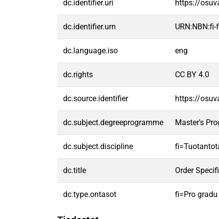
dc.identifier.uri
https://osu
dc.identifier.urn
URN:NBN:fi
dc.language.iso
eng
dc.rights
CC BY 4.0
dc.source.identifier
https://osu
dc.subject.degreeprogramme
Master's Pr
dc.subject.discipline
fi=Tuotantot
dc.title
Order Speci
dc.type.ontasot
fi=Pro gradu