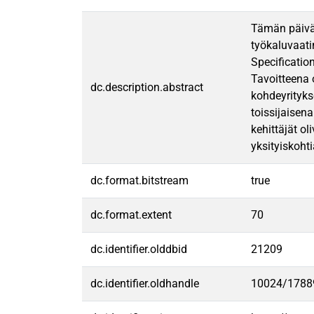
Tämän päivän
työkaluvaati
Specificatio
Tavoitteena 
dc.description.abstract
kohdeyrityks
toissijaisen
kehittäjät o
yksityiskoht
dc.format.bitstream
true
dc.format.extent
70
dc.identifier.olddbid
21209
dc.identifier.oldhandle
10024/1788