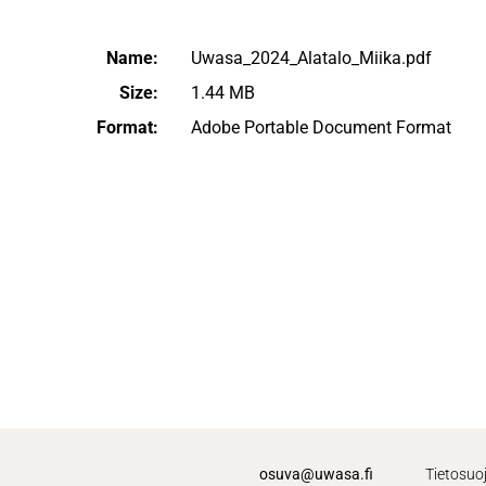
Name:
Uwasa_2024_Alatalo_Miika.pdf
Size:
1.44 MB
Format:
Adobe Portable Document Format
osuva@uwasa.fi
Tietosuo