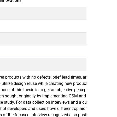
Innovations|
r products with no defects, brief lead times, and rapid design t
y to utilize design reuse while creating new product variations
rpose of this thesis is to get an objective perception of the app
n sought originally by implementing OSM and what is the current 
se study. For data collection interviews and a questionnaire ar
e that developers and users have different opinions about the app
nts of the focused interview recognized also positive things ab