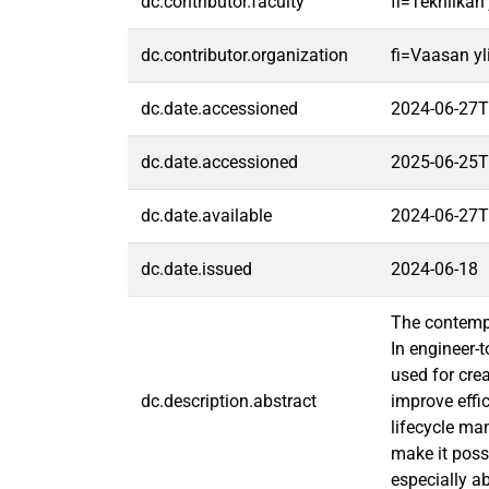
dc.contributor.faculty
fi=Tekniikan
dc.contributor.organization
fi=Vaasan yl
dc.date.accessioned
2024-06-27T
dc.date.accessioned
2025-06-25T
dc.date.available
2024-06-27T
dc.date.issued
2024-06-18
The contempo
In engineer-
used for crea
dc.description.abstract
improve effi
lifecycle ma
make it poss
especially a