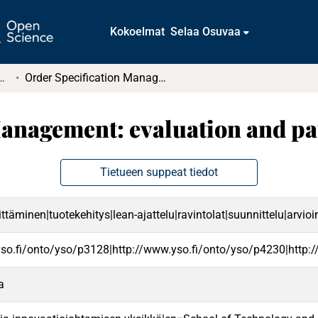
Kokoelmat
Selaa Osuvaa
tkielmat ja diplomityöt
Order Specification Management: evaluation and path to improvement
Management: evaluation and p
Tietueen suppeat tiedot
ittäminen|tuotekehitys|lean-ajattelu|ravintolat|suunnittelu|arvi
yso.fi/onto/yso/p3128|http://www.yso.fi/onto/yso/p4230|http:
a