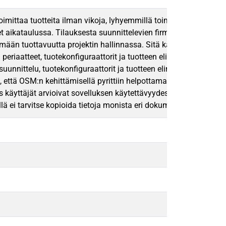
ittaa tuotteita ilman vikoja, lyhyemmillä toimitusajoilla ja nop
et aikataulussa. Tilauksesta suunnittelevien firmojen myynti-t
mään tuottavuutta projektin hallinnassa. Sitä käytetään pääasias
iaatteet, tuotekonfiguraattorit ja tuotteen elinkaaren hallinta
 suunnittelu, tuotekonfiguraattorit ja tuotteen elinkaaren hall
i, että OSM:n kehittämisellä pyrittiin helpottamaan projekti-insi
un taas käyttäjät arvioivat sovelluksen käytettävyydessä olevan p
 ei tarvitse kopioida tietoja monista eri dokumenteista ja paiko