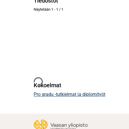
Tiedostot
Näytetään
1 - 1 / 1
Ladataan...
Kokoelmat
Pro gradu -tutkielmat ja diplomityöt