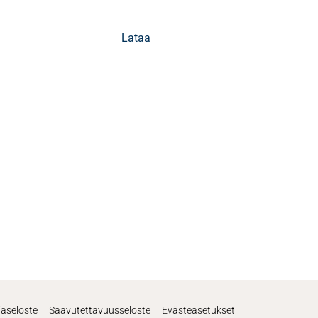
Lataa
jaseloste
Saavutettavuusseloste
Evästeasetukset