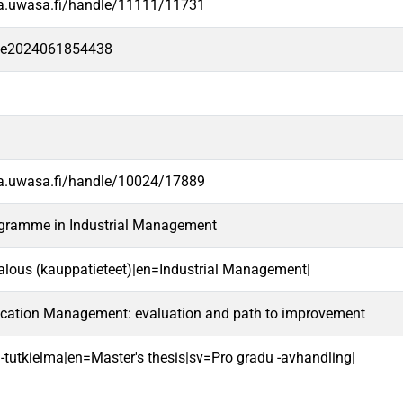
va.uwasa.fi/handle/11111/11731
-fe2024061854438
va.uwasa.fi/handle/10024/17889
ogramme in Industrial Management
alous (kauppatieteet)|en=Industrial Management|
fication Management: evaluation and path to improvement
 -tutkielma|en=Master's thesis|sv=Pro gradu -avhandling|