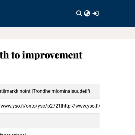
(current)
ath to improvement
ointi|markkinointi|Trondheim|ominaisuudet|fi
//www.yso.fi/onto/yso/p2721|http://www.yso.fi/onto/yso/p247