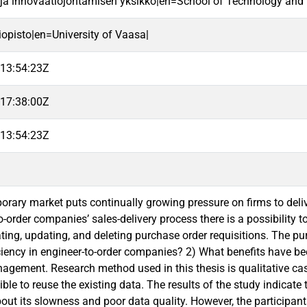
 ja innovaatiojohtamisen yksikkö|en=School of Technology and 
iopisto|en=University of Vaasa|
13:54:23Z
17:38:00Z
13:54:23Z
rary market puts continually growing pressure on firms to delive
to-order companies’ sales-delivery process there is a possibilit
ting, updating, and deleting purchase order requisitions. The pu
ciency in engineer-to-order companies? 2) What benefits have bee
nagement. Research method used in this thesis is qualitative ca
ible to reuse the existing data. The results of the study indicat
bout its slowness and poor data quality. However, the participa