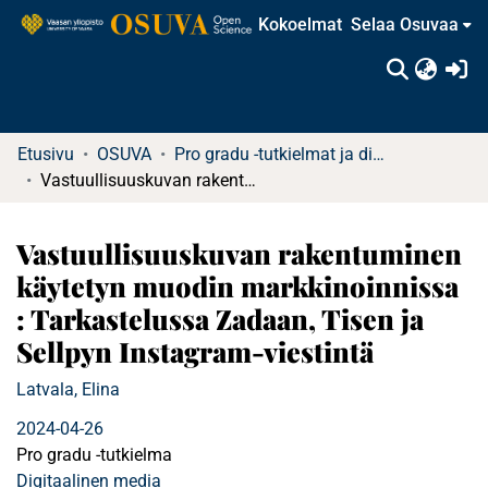
Kokoelmat
Selaa Osuvaa
(c
Etusivu
OSUVA
Pro gradu -tutkielmat ja diplomityöt
Vastuullisuuskuvan rakentuminen käytetyn muodin markkinoinnissa : Tarkastelussa Zadaan, Tisen ja Sellpyn Instagram-viestintä
Vastuullisuuskuvan rakentuminen
käytetyn muodin markkinoinnissa
: Tarkastelussa Zadaan, Tisen ja
Sellpyn Instagram-viestintä
Latvala, Elina
2024-04-26
Pro gradu -tutkielma
Digitaalinen media