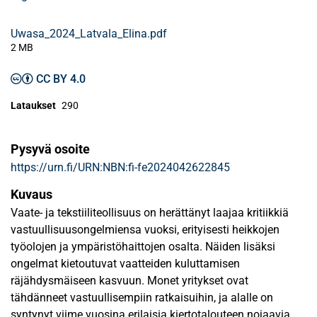
Uwasa_2024_Latvala_Elina.pdf
2 MB
CC BY 4.0
Lataukset
290
Pysyvä osoite
https://urn.fi/URN:NBN:fi-fe2024042622845
Kuvaus
Vaate- ja tekstiiliteollisuus on herättänyt laajaa kritiikkiä
vastuullisuusongelmiensa vuoksi, erityisesti heikkojen
työolojen ja ympäristöhaittojen osalta. Näiden lisäksi
ongelmat kietoutuvat vaatteiden kuluttamisen
räjähdysmäiseen kasvuun. Monet yritykset ovat
tähdänneet vastuullisempiin ratkaisuihin, ja alalle on
syntynyt viime vuosina erilaisia kiertotalouteen nojaavia