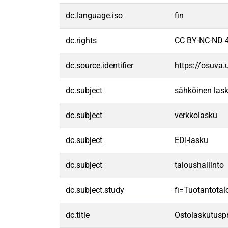
dc.language.iso
fin
dc.rights
CC BY-NC-ND 4
dc.source.identifier
https://osuva
dc.subject
sähköinen las
dc.subject
verkkolasku
dc.subject
EDI-lasku
dc.subject
taloushallinto
dc.subject.study
fi=Tuotantota
dc.title
Ostolaskutuspr