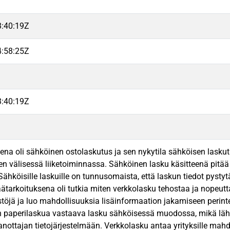
3:40:19Z
4:58:25Z
3:40:19Z
na oli sähköinen ostolaskutus ja sen nykytila sähköisen lasku
en välisessä liiketoiminnassa. Sähköinen lasku käsitteenä pitä
Sähköisille laskuille on tunnusomaista, että laskun tiedot pysty
tarkoituksena oli tutkia miten verkkolasku tehostaa ja nopeutta
öjä ja luo mahdollisuuksia lisäinformaation jakamiseen perint
 paperilaskua vastaava lasku sähköisessä muodossa, mikä lähet
nottajan tietojärjestelmään. Verkkolasku antaa yrityksille mahd