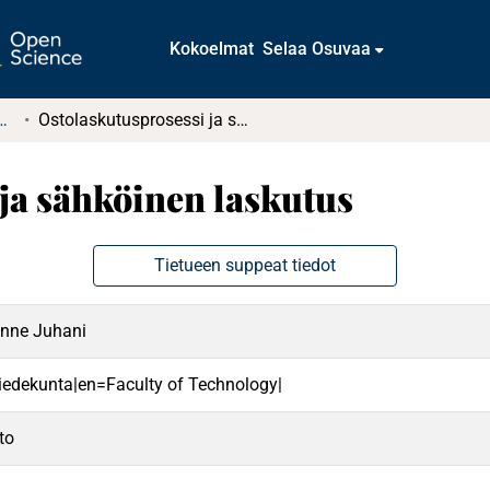
Kokoelmat
Selaa Osuvaa
tkielmat ja diplomityöt
Ostolaskutusprosessi ja sähköinen laskutus
ja sähköinen laskutus
Tietueen suppeat tiedot
Janne Juhani
 tiedekunta|en=Faculty of Technology|
to