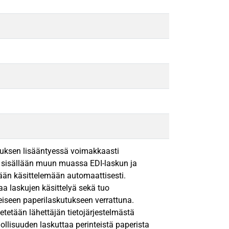
tuksen lisääntyessä voimakkaasti
ä sisällään muun muassa EDI-laskun ja
tään käsittelemään automaattisesti.
a laskujen käsittelyä sekä tuo
eiseen paperilaskutukseen verrattuna.
etään lähettäjän tietojärjestelmästä
ollisuuden laskuttaa perinteistä paperista