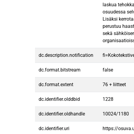
laskua tehokka
osuudessa selv
Lisäksi kerrot
perustuu haasta
sekä sähköisen 
organisaatiois
dc.description.notification
fi=Kokotekstive
dc.format.bitstream
false
dc.format.extent
76 + liitteet
dc.identifier.olddbid
1228
dc.identifier.oldhandle
10024/1180
dc.identifier.uri
https://osuva