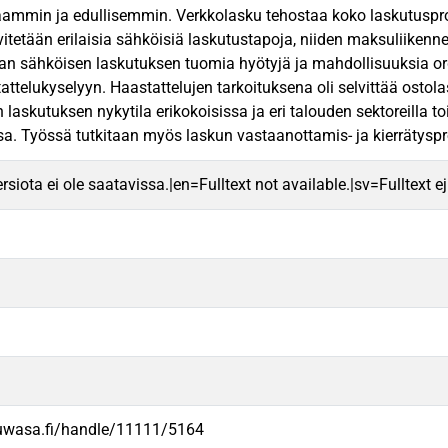
ammin ja edullisemmin. Verkkolasku tehostaa koko laskutuspro
itetään erilaisia sähköisiä laskutustapoja, niiden maksuliikenne
aan sähköisen laskutuksen tuomia hyötyjä ja mahdollisuuksia or
ttelukyselyyn. Haastattelujen tarkoituksena oli selvittää ostola
laskutuksen nykytila erikokoisissa ja eri talouden sektoreilla t
sa. Työssä tutkitaan myös laskun vastaanottamis- ja kierrätyspr
rsiota ei ole saatavissa.|en=Fulltext not available.|sv=Fulltext ej 
.uwasa.fi/handle/11111/5164