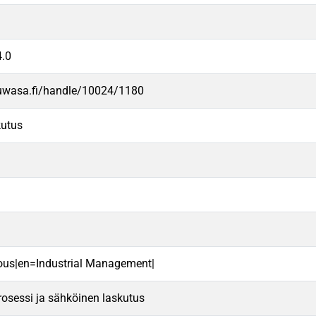
.0
.uwasa.fi/handle/10024/1180
kutus
lous|en=Industrial Management|
osessi ja sähköinen laskutus