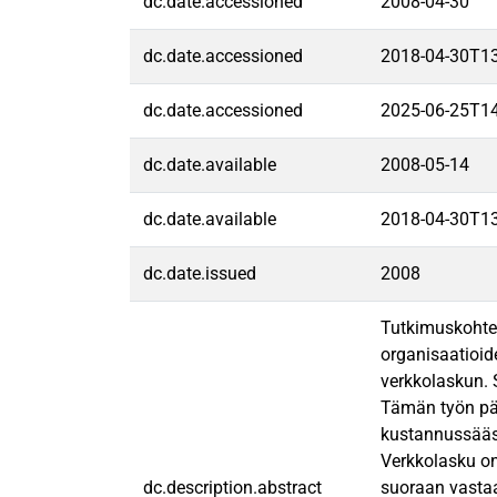
dc.date.accessioned
2008-04-30
dc.date.accessioned
2018-04-30T1
dc.date.accessioned
2025-06-25T1
dc.date.available
2008-05-14
dc.date.available
2018-04-30T1
dc.date.issued
2008
Tutkimuskohtee
organisaatioid
verkkolaskun. 
Tämän työn pää
kustannussääst
Verkkolasku on
dc.description.abstract
suoraan vastaa