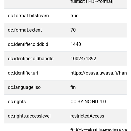
fulltext i PDF-format|
dc.format.bitstream
true
dc.format.extent
70
dc.identifier.olddbid
1440
dc.identifier.oldhandle
10024/1392
dc.identifier.uri
https://osuva.uwasa.fi/han
dc.language.iso
fin
dc.rights
CC BY-NC-ND 4.0
dc.rights.accesslevel
restrictedAccess
fi=Kokoteksti luettavissa vain