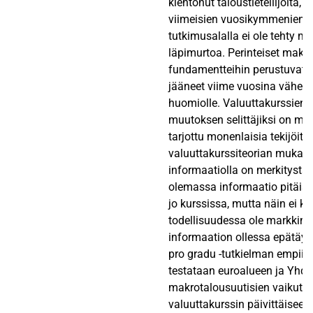
kiehtonut taloustieteilijöitä, m
viimeisien vuosikymmenienk
tutkimusalalla ei ole tehty me
läpimurtoa. Perinteiset makr
fundamentteihin perustuvat m
jääneet viime vuosina vähem
huomiolle. Valuuttakurssien p
muutoksen selittäjiksi on mar
tarjottu monenlaisia tekijöitä
valuuttakurssiteorian mukaan
informaatiolla on merkitystä.
olemassa informaatio pitäisi 
jo kurssissa, mutta näin ei k
todellisuudessa ole markkino
informaation ollessa epätäyd
pro gradu -tutkielman empiir
testataan euroalueen ja Yhdy
makrotalousuutisien vaikutust
valuuttakurssin päivittäisee