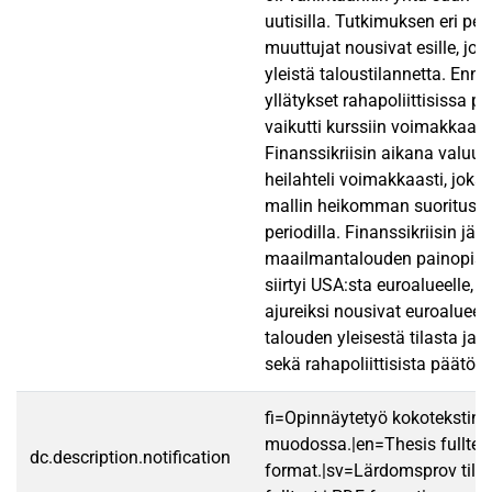
uutisilla. Tutkimuksen eri peri
muuttujat nousivat esille, jok
yleistä taloustilannetta. Enne
yllätykset rahapoliittisissa p
vaikutti kurssiin voimakkaast
Finanssikriisin aikana valuut
heilahteli voimakkaasti, joka o
mallin heikomman suoritusky
periodilla. Finanssikriisin jäl
maailmantalouden painopiste 
siirtyi USA:sta euroalueelle, 
ajureiksi nousivat euroalueen
talouden yleisestä tilasta ja
sekä rahapoliittisista päätöks
fi=Opinnäytetyö kokotekstin
muodossa.|en=Thesis fulltex
dc.description.notification
format.|sv=Lärdomsprov till