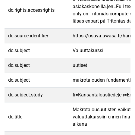
asiakaskoneilla.|en=Full text
dc.rights.accessrights
only on Tritonia's computers.
läsas enbart på Tritonias dato
dc.source.identifier
https://osuva.uwasa.fi/han
dc.subject
Valuuttakurssi
dc.subject
uutiset
dc.subject
makrotalouden fundamentit
dc.subject.study
fi=Kansantaloustiede|en=Ec
Makrotalousuutisten vaikutus
dc.title
valuuttakurssiin ennen finanss
aikana