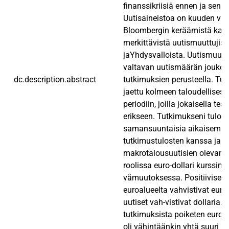
finanssikriisiä ennen ja sen a
Uutisaineistoa on kuuden vuo
Bloombergin keräämistä kaik
merkittävistä uutismuuttujist
jaYhdysvalloista. Uutismuuttu
valtavan uutismäärän joukos
dc.description.abstract
tutkimuksien perusteella. Tu
jaettu kolmeen taloudellisesti
periodiin, joilla jokaisella te
erikseen. Tutkimukseni tuloks
samansuuntaisia aikaisempi
tutkimustulosten kanssa ja o
makrotalousuutisien olevan 
roolissa euro-dollari kurssin p
vämuutoksessa. Positiiviset u
euroalueelta vahvistivat euro
uutiset vah-vistivat dollaria.
tutkimuksista poiketen euroal
oli vähintäänkin yhtä suuri ro