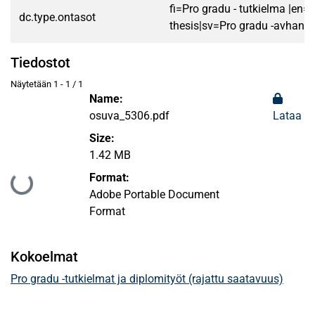
fi=Pro gradu - tutkielma |en=
dc.type.ontasot
thesis|sv=Pro gradu -avhandl
Tiedostot
Näytetään
1 - 1 / 1
Name:
osuva_5306.pdf
Lataa
Size:
1.42 MB
Format:
Ladataan...
Adobe Portable Document
Format
Kokoelmat
Pro gradu -tutkielmat ja diplomityöt (rajattu saatavuus)