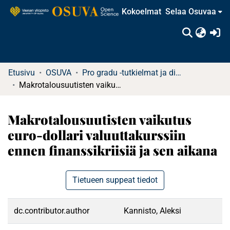
Kokoelmat
Selaa Osuvaa
(c
Etusivu
OSUVA
Pro gradu -tutkielmat ja diplomityöt (rajattu saatavuus)
Makrotalousuutisten vaikutus euro-dollari valuuttakurssiin ennen finanssikriisiä ja sen aikana
Makrotalousuutisten vaikutus
euro-dollari valuuttakurssiin
ennen finanssikriisiä ja sen aikana
Tietueen suppeat tiedot
dc.contributor.author
Kannisto, Aleksi