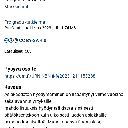
Markkinointi
Pro gradu -tutkielma
Pro Gradu -tutkielma 2023.pdf -
1.74 MB
CC BY-SA 4.0
Lataukset
503
Pysyvä osoite
https://urn.fi/URN:NBN:fi-fe20231211153288
Kuvaus
Asiakasdatan hyödyntäminen on lisääntynyt viime vuosina
sekä avannut yrityksille
mahdollisuuksia hyödyntää dataa sisäisesti
päätöksentekoon kuin ulkoisesti luoden asiakkaille
personoitua sisältöä. Muun muassa finanssiala,