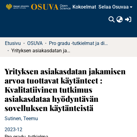
Kokoelmat
Selaa Osuvaa
(c
Etusivu
OSUVA
Pro gradu -tutkielmat ja diplomityöt
Yrityksen asiakasdatan jakamisen arvoa tuottavat käytänteet : Kvalitatiivinen tutkimus asiakasdataa hyödyntävän sovelluksen käytänteistä
Yrityksen asiakasdatan jakamisen
arvoa tuottavat käytänteet :
Kvalitatiivinen tutkimus
asiakasdataa hyödyntävän
sovelluksen käytänteistä
Sutinen, Teemu
2023-12
Pro gradu -tutkielma