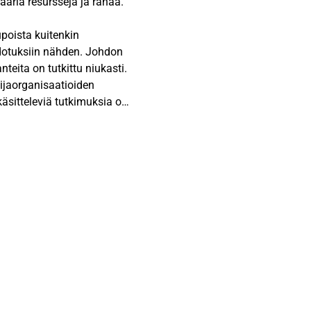
ääriä resursseja ja rahaa.
upoista kuitenkin
odotuksiin nähden. Johdon
teita on tutkittu niukasti.
ntijaorganisaatioiden
käsitteleviä tutkimuksia on
olla yritysintegraatiossa
an organisaation
rityskaupan- ja
mien määritelmään sekä
tyjä johdon
koituksena on käsitellä
i johdon
kehys. Lisäksi