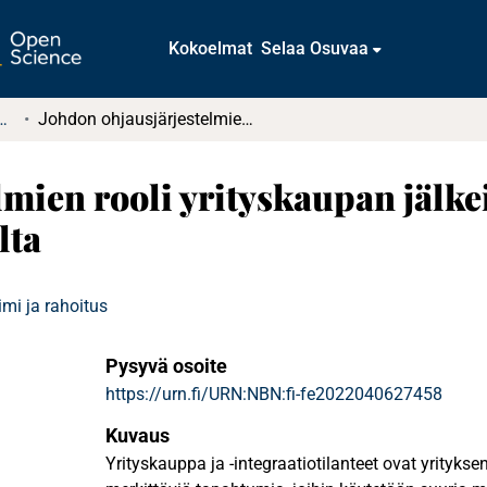
Kokoelmat
Selaa Osuvaa
tkielmat ja diplomityöt
Johdon ohjausjärjestelmien rooli yrityskaupan jälkeisessä integraatiossa : Tapaus tilitoimistoalalta
mien rooli yrityskaupan jälkei
lta
mi ja rahoitus
Pysyvä osoite
https://urn.fi/URN:NBN:fi-fe2022040627458
Kuvaus
Yrityskauppa ja -integraatiotilanteet ovat yrityks