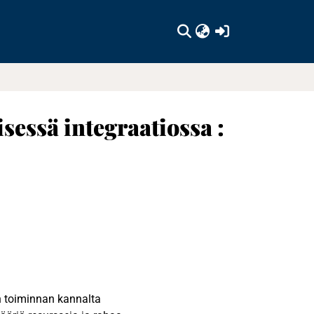
(current)
sessä integraatiossa :
en toiminnan kannalta