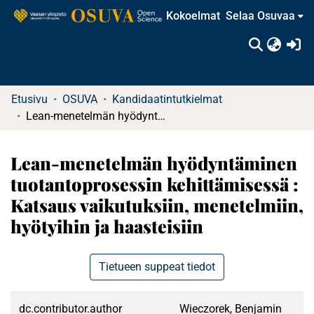
Kokoelmat
Selaa Osuvaa
(c
Etusivu
OSUVA
Kandidaatintutkielmat
Lean-menetelmän hyödyntäminen tuotantoprosessin kehittämisessä : Katsaus vaikutuksiin, menetelmiin, hyötyihin ja haasteisiin
Lean-menetelmän hyödyntäminen
tuotantoprosessin kehittämisessä :
Katsaus vaikutuksiin, menetelmiin,
hyötyihin ja haasteisiin
Tietueen suppeat tiedot
dc.contributor.author
Wieczorek, Benjamin