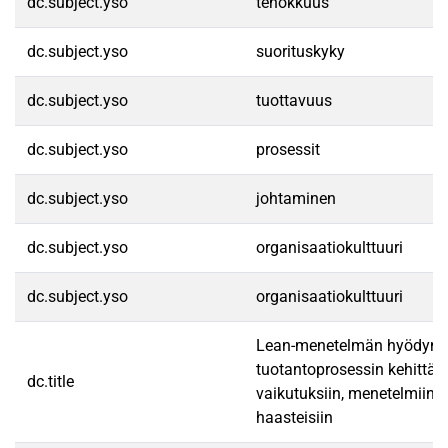
dc.subject.yso
tehokkuus
dc.subject.yso
suorituskyky
dc.subject.yso
tuottavuus
dc.subject.yso
prosessit
dc.subject.yso
johtaminen
dc.subject.yso
organisaatiokulttuuri
dc.subject.yso
organisaatiokulttuuri
Lean-menetelmän hyödynt
tuotantoprosessin kehittäm
dc.title
vaikutuksiin, menetelmiin, 
haasteisiin