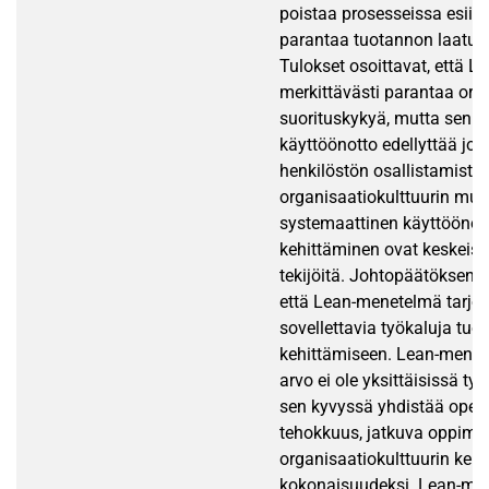
poistaa prosesseissa esii
parantaa tuotannon laatua 
Tulokset osoittavat, että Le
merkittävästi parantaa org
suorituskykyä, mutta sen o
käyttöönotto edellyttää joh
henkilöstön osallistamista
organisaatiokulttuurin muut
systemaattinen käyttöönott
kehittäminen ovat keskeis
tekijöitä. Johtopäätöksenä
että Lean-menetelmä tarjoa
sovellettavia työkaluja tuo
kehittämiseen. Lean-mene
arvo ei ole yksittäisissä ty
sen kyvyssä yhdistää opera
tehokkuus, jatkuva oppimin
organisaatiokulttuurin keh
kokonaisuudeksi. Lean-me