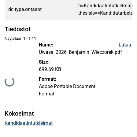
fi=Kandidaatintutkielma|en
dc.type.ontasot
thesis|sv=Kandidatarbete|
Tiedostot
Näytetään
1 - 1 / 1
Name:
Lataa
Uwasa_2026_Benjamin_Wieczorek.pdf
Size:
699.69 KB
Format:
Ladataan...
Adobe Portable Document
Format
Kokoelmat
Kandidaatintutkielmat