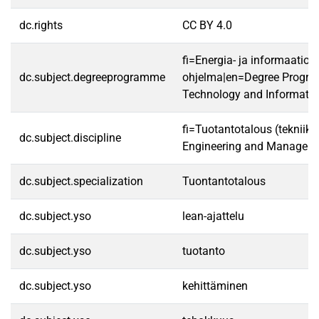
dc.rights
CC BY 4.0
fi=Energia- ja informaatiot
dc.subject.degreeprogramme
ohjelma|en=Degree Progra
Technology and Informatio
fi=Tuotantotalous (tekniikk
dc.subject.discipline
Engineering and Manageme
dc.subject.specialization
Tuontantotalous
dc.subject.yso
lean-ajattelu
dc.subject.yso
tuotanto
dc.subject.yso
kehittäminen