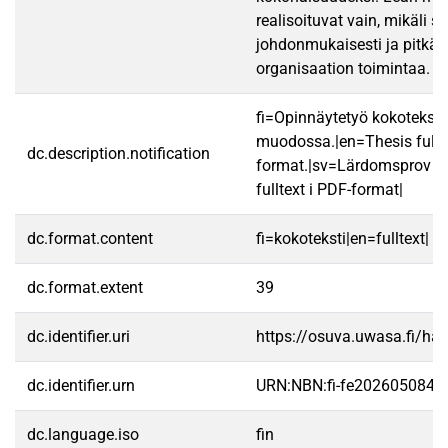
realisoituvat vain, mikäli s
johdonmukaisesti ja pitkäj
organisaation toimintaa.
fi=Opinnäytetyö kokotekst
muodossa.|en=Thesis fullt
dc.description.notification
format.|sv=Lärdomsprov ti
fulltext i PDF-format|
dc.format.content
fi=kokoteksti|en=fulltext|
dc.format.extent
39
dc.identifier.uri
https://osuva.uwasa.fi/h
dc.identifier.urn
URN:NBN:fi-fe2026050841
dc.language.iso
fin