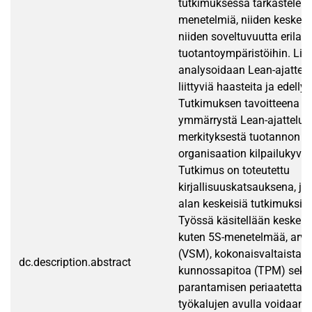
tutkimuksessa tarkastelem
menetelmiä, niiden keskeis
niiden soveltuvuutta erilais
tuotantoympäristöihin. Lis
analysoidaan Lean-ajattel
liittyviä haasteita ja edellyt
Tutkimuksen tavoitteena o
ymmärrystä Lean-ajattelust
merkityksestä tuotannon k
organisaation kilpailukyvy
Tutkimus on toteutettu
kirjallisuuskatsauksena, j
alan keskeisiä tutkimuksia j
Työssä käsitellään keskeisi
kuten 5S-menetelmää, arvov
(VSM), kokonaisvaltaista t
dc.description.abstract
kunnossapitoa (TPM) sekä
parantamisen periaatetta (
työkalujen avulla voidaan t