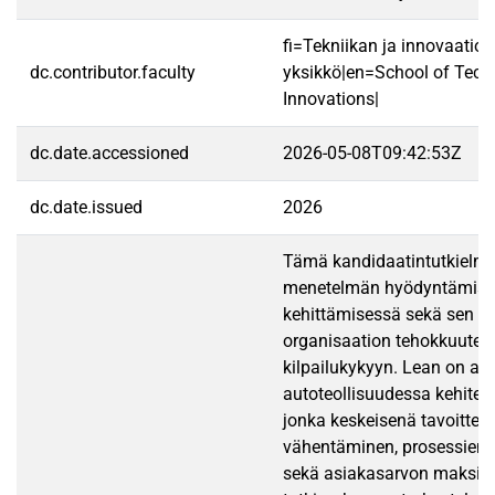
fi=Tekniikan ja innovaatio
dc.contributor.faculty
yksikkö|en=School of Tech
Innovations|
dc.date.accessioned
2026-05-08T09:42:53Z
dc.date.issued
2026
Tämä kandidaatintutkielma 
menetelmän hyödyntämist
kehittämisessä sekä sen va
organisaation tehokkuuteen
kilpailukykyyn. Lean on al
autoteollisuudessa kehitett
jonka keskeisenä tavoitte
vähentäminen, prosessien 
sekä asiakasarvon maksim