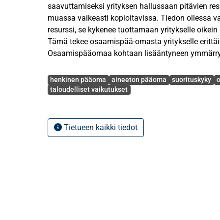
saavuttamiseksi yrityksen hallussaan pitävien res
muassa vaikeasti kopioitavissa. Tiedon ollessa va
resurssi, se kykenee tuottamaan yritykselle oikein 
Tämä tekee osaamispää-omasta yritykselle erittäi
Osaamispääomaa kohtaan lisääntyneen ymmärry
alettu tutkimaan enemmän. Aiemmat tutkimukset 
Avainsanat
kyenneet löytämään yhteisymmärrystä osaamisp
henkinen pääoma
aineeton pääoma
suorituskyky
yrityksen taloudelliseen suorituskykyyn.
taloudelliset vaikutukset
Tavoitteena tutkielmassa oli selvittää, onko osaa
vaikutusta yrityksen taloudelliseen suorituskykyy
Tietueen kaikki tiedot
syvennyttiin ensin osaamispääoman taustoihin s
Tutkielmassa käsiteltiin osaamispääomaa yhden
määritelmän avulla, jossa osaamispääoma jaetaa
rakenteelliseen pääomaan sekä suhdepääomaan. T
nykypäivän taloudellisen raportoinnin puutteet s
osaamispääomaan. Vaikka osaamispääoman merk
lähteenä tiedostetaan, osaamispääomaa jää tällä 
raportointikehyksen ulkopuolelle.