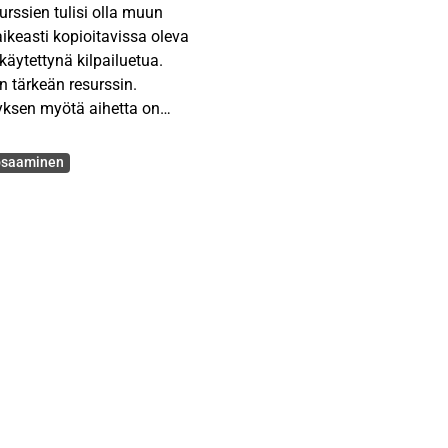
urssien tulisi olla muun
ikeasti kopioitavissa oleva
käytettynä kilpailuetua.
n tärkeän resurssin.
ksen myötä aihetta on
eivät ole kuitenkaan
ääoman vaikutuksista
osaaminen
mispääomalla positiivista
n. Tutkielmassa
ekä määritelmään.
 käytetyimmän
n inhimilliseen pääomaan,
utkielma toi esille
uhteessa
itys arvonluonnin
hetkellä taloudellisen