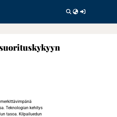
(current)
 suorituskykyyn
 merkittävimpänä
ssa. Teknologian kehitys
ilun tasoa. Kilpailuedun