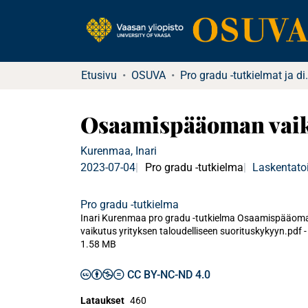
Etusivu
OSUVA
Pro gradu -tu
Osaamispääoman vaiku
Kurenmaa, Inari
2023-07-04
Pro gradu -tutkielma
Laskentatoi
Pro gradu -tutkielma
Inari Kurenmaa pro gradu -tutkielma Osaamispääom
vaikutus yrityksen taloudelliseen suorituskykyyn.pdf -
1.58 MB
CC BY-NC-ND 4.0
Lataukset
460