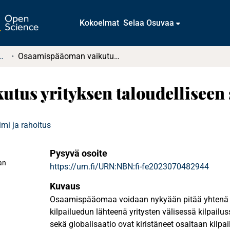
Kokoelmat
Selaa Osuvaa
tkielmat ja diplomityöt
Osaamispääoman vaikutus yrityksen taloudelliseen suorituskykyyn
tus yrityksen taloudelliseen
mi ja rahoitus
Pysyvä osoite
an
https://urn.fi/URN:NBN:fi-fe2023070482944
Kuvaus
Osaamispääomaa voidaan nykyään pitää yhtenä
kilpailuedun lähteenä yritysten välisessä kilpailu
sekä globalisaatio ovat kiristäneet osaltaan kilpa