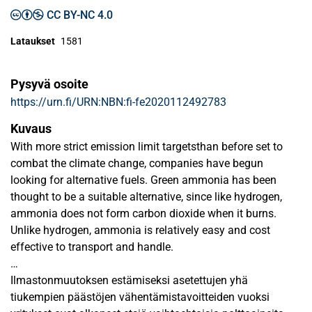
CC BY-NC 4.0
Lataukset
1581
Pysyvä osoite
https://urn.fi/URN:NBN:fi-fe2020112492783
Kuvaus
With more strict emission limit targetsthan before set to
combat the climate change, companies have begun
looking for alternative fuels. Green ammonia has been
thought to be a suitable alternative, since like hydrogen,
ammonia does not form carbon dioxide when it burns.
Unlike hydrogen, ammonia is relatively easy and cost
effective to transport and handle.
The purpose of the study was to determine whether
Ilmastonmuutoksen estämiseksi asetettujen yhä
ammonia could be safely used in internal combustion
tiukempien päästöjen vähentämistavoitteiden vuoksi