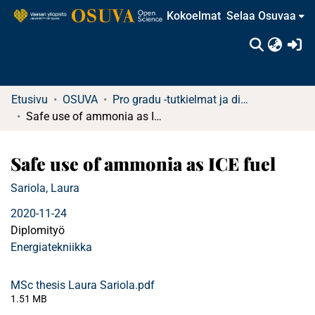
Kokoelmat
Selaa Osuvaa
(c
Etusivu
OSUVA
Pro gradu -tutkielmat ja diplomityöt
Safe use of ammonia as ICE fuel
Safe use of ammonia as ICE fuel
Sariola, Laura
2020-11-24
Diplomityö
Energiatekniikka
MSc thesis Laura Sariola.pdf
1.51 MB