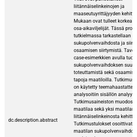
liitännäiselinkeinojen ja
maaseutuyrittäjyyden kehitt
Mukaan ovat tulleet korkeasti
osa-aikaviljelijät. Tässä pro 
tutkielmassa tarkastellaan m
sukupolvenvaihdosta ja siin
osaamisen siirtymistä. Tavoi
case-esimerkkien avulla tuoda
sukupolvenvaihdoksen suunni
toteuttamistä sekä osaamisen
tapoja maatiloilla. Tutkimu
on käytetty teemahaastattelua
analysoitiin sisällön analyysil
Tutkimusaineiston muodosta
maatilaa sekä yksi maatilan
liitännäiselinkeinosta kehittyn
dc.description.abstract
Tutkimustulokset osoittivat, e
maatilan sukupolvenvaihdok