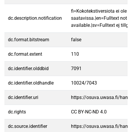
fi=Kokotekstiversiota ei ole
dc.description.notification
saatavissa.|en=Fulltext not
available.|sv=Fulltext ej tillgä
dc.format.bitstream
false
dc.format.extent
110
dc.identifier.olddbid
7091
dc.identifier.oldhandle
10024/7043
dc.identifier.uri
https://osuva.uwasa.fi/han
dc.rights
CC BY-NC-ND 4.0
dc.source.identifier
https://osuva.uwasa.fi/han