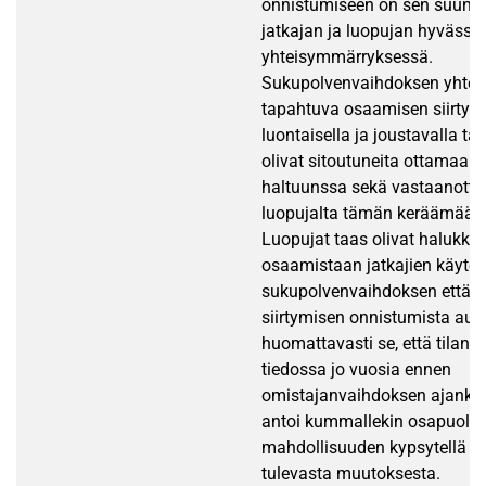
onnistumiseen on sen suunni
jatkajan ja luopujan hyvässä
yhteisymmärryksessä.
Sukupolvenvaihdoksen yhte
tapahtuva osaamisen siirtym
luontaisella ja joustavalla tav
olivat sitoutuneita ottamaan 
haltuunssa sekä vastaanott
luopujalta tämän keräämää hil
Luopujat taas olivat halukk
osaamistaan jatkajien käytet
sukupolvenvaihdoksen että 
siirtymisen onnistumista autt
huomattavasti se, että tilan ja
tiedossa jo vuosia ennen
omistajanvaihdoksen ajanko
antoi kummallekin osapuolel
mahdollisuuden kypsytellä aj
tulevasta muutoksesta.