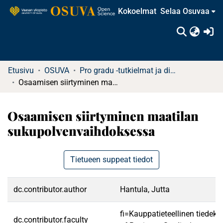
Kokoelmat
Selaa Osuvaa
(c
Etusivu
OSUVA
Pro gradu -tutkielmat ja diplomityöt
Osaamisen siirtyminen maatilan sukupolvenvaihdoksessa
Osaamisen siirtyminen maatilan
sukupolvenvaihdoksessa
Tietueen suppeat tiedot
dc.contributor.author
Hantula, Jutta
fi=Kauppatieteellinen tiedek
dc.contributor.faculty