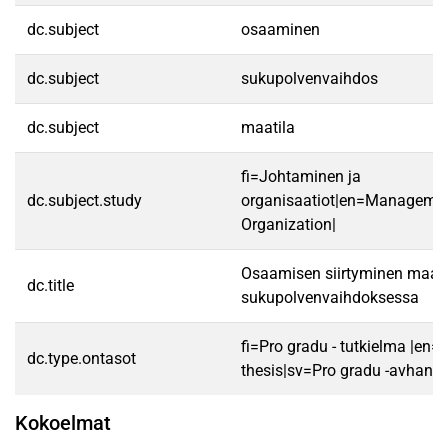
dc.subject
osaaminen
dc.subject
sukupolvenvaihdos
dc.subject
maatila
fi=Johtaminen ja
dc.subject.study
organisaatiot|en=Manageme
Organization|
Osaamisen siirtyminen maati
dc.title
sukupolvenvaihdoksessa
fi=Pro gradu - tutkielma |en=
dc.type.ontasot
thesis|sv=Pro gradu -avhandl
Kokoelmat