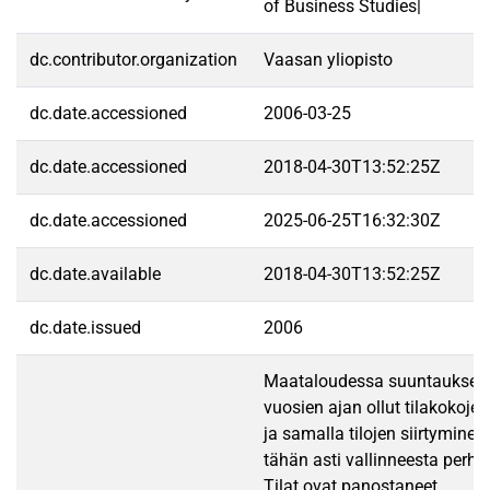
of Business Studies|
dc.contributor.organization
Vaasan yliopisto
dc.date.accessioned
2006-03-25
dc.date.accessioned
2018-04-30T13:52:25Z
dc.date.accessioned
2025-06-25T16:32:30Z
dc.date.available
2018-04-30T13:52:25Z
dc.date.issued
2006
Maataloudessa suuntauksena
vuosien ajan ollut tilakokoj
ja samalla tilojen siirtymin
tähän asti vallinneesta perhe
Tilat ovat panostaneet