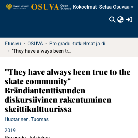
Kokoelmat
Selaa Osuvaa
(c
Etusivu
OSUVA
Pro gradu -tutkielmat ja diplomityöt (rajattu saatavuus)
"They have always been true to the skate community" Brändiautenttisuuden diskursiivinen rakentuminen skeittikulttuurissa
"They have always been true to the
skate community"
Brändiautenttisuuden
diskursiivinen rakentuminen
skeittikulttuurissa
Huotarinen, Tuomas
2019
Pro gradu - tutkielma