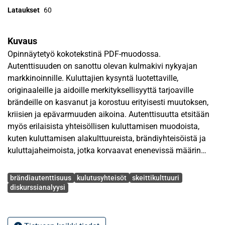
Lataukset
60
Kuvaus
Opinnäytetyö kokotekstinä PDF-muodossa.
Autenttisuuden on sanottu olevan kulmakivi nykyajan
markkinoinnille. Kuluttajien kysyntä luotettaville,
originaaleille ja aidoille merkityksellisyyttä tarjoaville
brändeille on kasvanut ja korostuu erityisesti muutoksen,
kriisien ja epävarmuuden aikoina. Autenttisuutta etsitään
myös erilaisista yhteisöllisen kuluttamisen muodoista,
kuten kuluttamisen alakulttuureista, brändiyhteisöistä ja
kuluttajaheimoista, jotka korvaavat enenevissä määrin
perinteistä yhteisöllisyyttä. Sosiologian kirjallisuudesta
Avainsanat
onkin nostettu käsite niin sanotuista uusheimoista myös
brändiautenttisuus
kulutusyhteisöt
skeittikulttuuri
markkinointiin.
diskurssianalyysi
Tämän tutkimuksen tarkoituksena oli muodostaa
ymmärrys siitä, miten brändiautenttisuus rakentuu