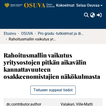
Kokoelmat
Selaa Osuvaa
(c
Etusivu
OSUVA
Pro gradu -tutkielmat ja diplomityöt (rajattu saatavuus)
Rahoitusmallin vaikutus yritysostojen pitkän aikavälin kannattavuuteen osakkeenomistajien näkökulmasta
Rahoitusmallin vaikutus
yritysostojen pitkän aikavälin
kannattavuuteen
osakkeenomistajien näkökulmasta
Tietueen suppeat tiedot
dc.contributor.author
Valakari, Ville-Matti