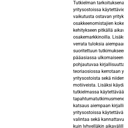
Tutkielman tarkoituksena o
yritysostoissa käytettävie
vaikutusta ostavan yrityks
osakkeenomistajien kokem
kehitykseen pitkällä aikavä
osakemarkkinoilla. Lisäksi
verrata tuloksia aiempaan a
suoritettuun tutkimukseen,
pääasiassa ulkomaiseen a
pohjautuvaa kirjallisuutta.
teoriaosiossa kerrotaan yle
yritysostoista sekä niiden t
motiiveista. Lisäksi käydää
tutkielmassa käytettävää
tapahtumatutkimusmenete
katsaus aiempaan kirjallis
yritysostoissa käytettävän 
valintaa sekä kannattavuutt
kuin lyhyelläkin aikavälillä