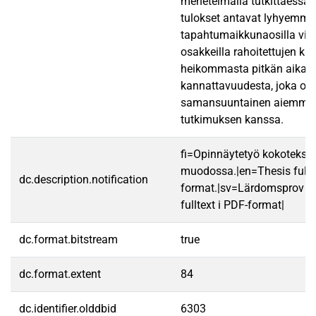
menetelmällä tutkittaessa.
tulokset antavat lyhyemmil
tapahtumaikkunaosilla viitt
osakkeilla rahoitettujen k
heikommasta pitkän aikavä
kannattavuudesta, joka on
samansuuntainen aiemman 
tutkimuksen kanssa.
fi=Opinnäytetyö kokotekst
muodossa.|en=Thesis fullt
dc.description.notification
format.|sv=Lärdomsprov ti
fulltext i PDF-format|
dc.format.bitstream
true
dc.format.extent
84
dc.identifier.olddbid
6303