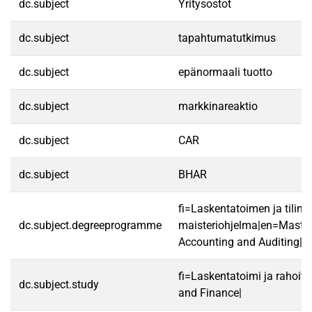
dc.subject
Yritysostot
dc.subject
tapahtumatutkimus
dc.subject
epänormaali tuotto
dc.subject
markkinareaktio
dc.subject
CAR
dc.subject
BHAR
fi=Laskentatoimen ja tilint
dc.subject.degreeprogramme
maisteriohjelma|en=Master
Accounting and Auditing|
fi=Laskentatoimi ja rahoit
dc.subject.study
and Finance|