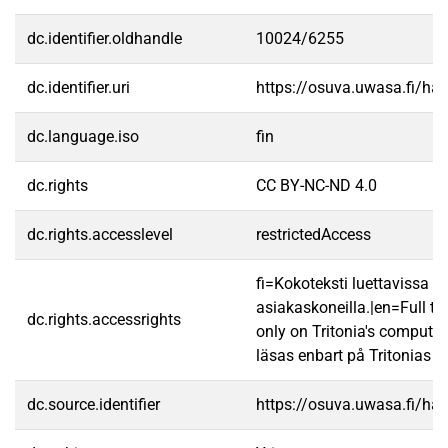
dc.identifier.oldhandle
10024/6255
dc.identifier.uri
https://osuva.uwasa.fi/h
dc.language.iso
fin
dc.rights
CC BY-NC-ND 4.0
dc.rights.accesslevel
restrictedAccess
fi=Kokoteksti luettavissa va
asiakaskoneilla.|en=Full te
dc.rights.accessrights
only on Tritonia's computer
läsas enbart på Tritonias da
dc.source.identifier
https://osuva.uwasa.fi/h