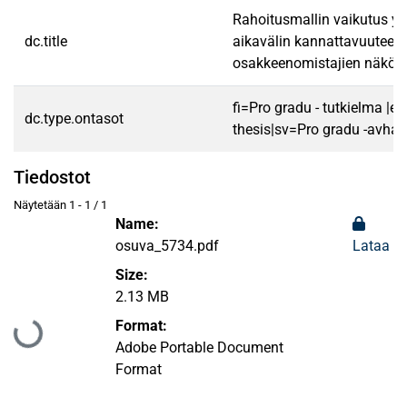
Rahoitusmallin vaikutus yr
dc.title
aikavälin kannattavuuteen
osakkeenomistajien näkök
fi=Pro gradu - tutkielma |e
dc.type.ontasot
thesis|sv=Pro gradu -avhan
Tiedostot
Näytetään
1 - 1 / 1
Name:
osuva_5734.pdf
Lataa
Size:
2.13 MB
Format:
Ladataan...
Adobe Portable Document
Format