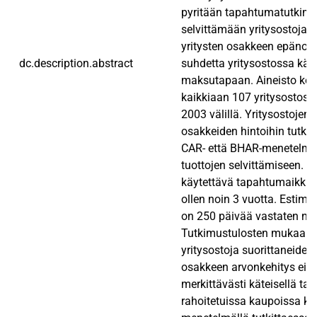
pyritään tapahtumatutkim
selvittämään yritysostoja s
yritysten osakkeen epänor
dc.description.abstract
suhdetta yritysostossa käy
maksutapaan. Aineisto koo
kaikkiaan 107 yritysostost
2003 välillä. Yritysostojen 
osakkeiden hintoihin tutki
CAR- että BHAR-menetelmi
tuottojen selvittämiseen. 
käytettävä tapahtumaikku
ollen noin 3 vuotta. Estimo
on 250 päivää vastaten noi
Tutkimustulosten mukaan pi
yritysostoja suorittaneiden 
osakkeen arvonkehitys ei ero
merkittävästi käteisellä tai
rahoitetuissa kaupoissa 