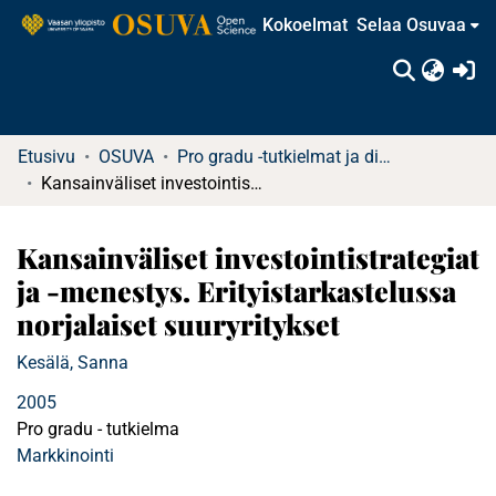
Kokoelmat
Selaa Osuvaa
(c
Etusivu
OSUVA
Pro gradu -tutkielmat ja diplomityöt
Kansainväliset investointistrategiat ja -menestys. Erityistarkastelussa norjalaiset suuryritykset
Kansainväliset investointistrategiat
ja -menestys. Erityistarkastelussa
norjalaiset suuryritykset
Kesälä, Sanna
2005
Pro gradu - tutkielma
Markkinointi