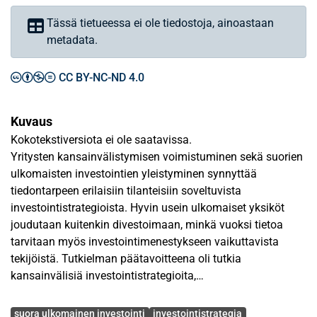
Tässä tietueessa ei ole tiedostoja, ainoastaan
metadata.
CC BY-NC-ND 4.0
Kuvaus
Kokotekstiversiota ei ole saatavissa.
Yritysten kansainvälistymisen voimistuminen sekä suorien
ulkomaisten investointien yleistyminen synnyttää
tiedontarpeen erilaisiin tilanteisiin soveltuvista
investointistrategioista. Hyvin usein ulkomaiset yksiköt
joudutaan kuitenkin divestoimaan, minkä vuoksi tietoa
tarvitaan myös investointimenestykseen vaikuttavista
tekijöistä. Tutkielman päätavoitteena oli tutkia
kansainvälisiä investointistrategioita,
investointimenestystä sekä näihin vaikuttavia tekijöitä.
Avainsanat
suora ulkomainen investointi
investointistrategia