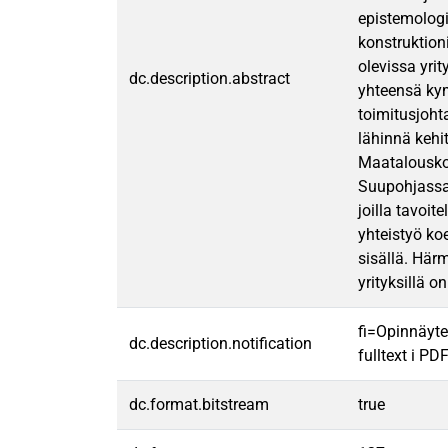
epistemologi
konstruktion
olevissa yri
dc.description.abstract
yhteensä kym
toimitusjoht
lähinnä kehi
Maatalousko
Suupohjassa,
joilla tavoi
yhteistyö ko
sisällä. Hä
yrityksillä o
fi=Opinnäyte
dc.description.notification
fulltext i PD
dc.format.bitstream
true