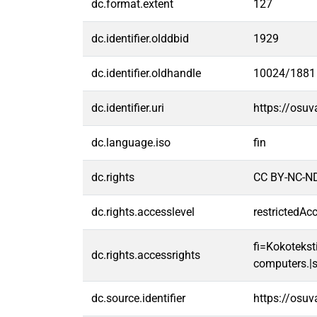
dc.format.extent
127
dc.identifier.olddbid
1929
dc.identifier.oldhandle
10024/1881
dc.identifier.uri
https://osu
dc.language.iso
fin
dc.rights
CC BY-NC-ND
dc.rights.accesslevel
restrictedAc
fi=Kokoteksti
dc.rights.accessrights
computers.|s
dc.source.identifier
https://osu