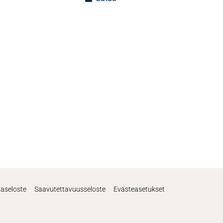
jaseloste
Saavutettavuusseloste
Evästeasetukset