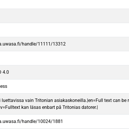
va.uwasa.fi/handle/11111/13312
 4.0
cess
 luettavissa vain Tritonian asiakaskoneilla.|en=Full text can be r
v=Fulltext kan läsas enbart på Tritonias datorer.|
va.uwasa.fi/handle/10024/1881