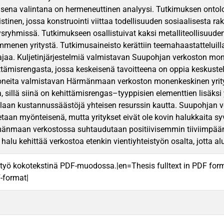
sena valintana on hermeneuttinen analyysi. Tutkimuksen ontol
istinen, jossa konstruointi viittaa todellisuuden sosiaalisesta 
tysryhmissä. Tutkimukseen osallistuivat kaksi metalliteollisuude
menen yritystä. Tutkimusaineisto kerättiin teemahaastatteluill
ajaa. Kuljetinjärjestelmiä valmistavan Suupohjan verkoston mon
ttämisrengasta, jossa keskeisenä tavoitteena on oppia keskuste
neita valmistavan Härmänmaan verkoston monenkeskinen yrity
 sillä siinä on kehittämisrengas–tyyppisien elementtien lisäksi
tellaan kustannussäästöjä yhteisen resurssin kautta. Suupohja
etaan myönteisenä, mutta yritykset eivät ole kovin halukkaita 
rmänmaan verkostossa suhtaudutaan positiivisemmin tiiviimpää
n halu kehittää verkostoa etenkin vientiyhteistyön osalta, jotta alu
työ kokotekstinä PDF-muodossa.|en=Thesis fulltext in PDF for
F-format|