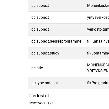
dc.subject
Monenkeskine
dc.subject
yritysverkost
dc.subject
verkostoitu
dc.subject.degreeprogramme
fi=Kansainvä
dc.subject.study
fi=Johtamin
MONENKESK
dc.title
YRITYKSIEN
dc.type.ontasot
fi=Pro gradu
Tiedostot
Näytetään
1 - 1 / 1