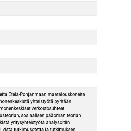
teita Etelä-Pohjanmaan maatalouskoneita
 monenkeskistä yhteistyötä pyritään
 monenkeskiset verkostosuhteet.
nusteorian, sosiaalisen pääoman teorian
stä yritysyhteistyötä analysoitiin
iivista tutkimusotetta ja tutkimuksen