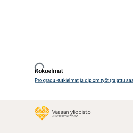
Ladataan...
Kokoelmat
Pro gradu -tutkielmat ja diplomityöt (rajattu s