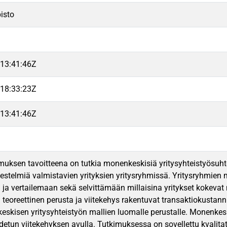
isto
13:41:46Z
18:33:23Z
13:41:46Z
uksen tavoitteena on tutkia monenkeskisiä yritysyhteistyösuh
ärjestelmiä valmistavien yrityksien yritysryhmissä. Yritysryhmien
ja vertailemaan sekä selvittämään millaisina yritykset kokevat
teoreettinen perusta ja viitekehys rakentuvat transaktiokustan
skisen yritysyhteistyön mallien luomalle perustalle. Monenkeski
hdetun viitekehyksen avulla. Tutkimuksessa on sovellettu kvalitat