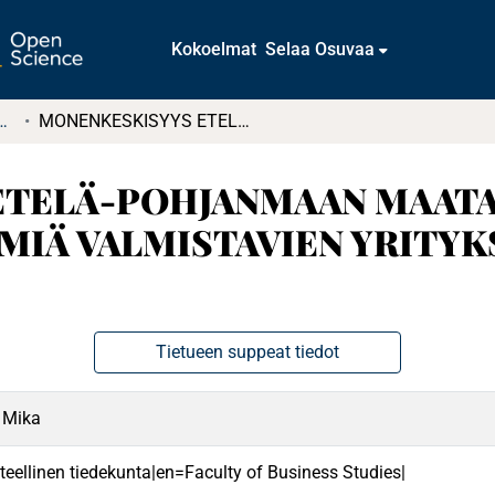
Kokoelmat
Selaa Osuvaa
t ja diplomityöt (rajattu saatavuus)
MONENKESKISYYS ETELÄ-POHJANMAAN MAATALOUSKONEITA JA KULJETINJÄRJESTELMIÄ VALMISTAVIEN YRITYKSIEN YRITYSRYHMISSÄ
ETELÄ-POHJANMAAN MAATA
MIÄ VALMISTAVIEN YRITYK
Tietueen suppeat tiedot
 Mika
teellinen tiedekunta|en=Faculty of Business Studies|