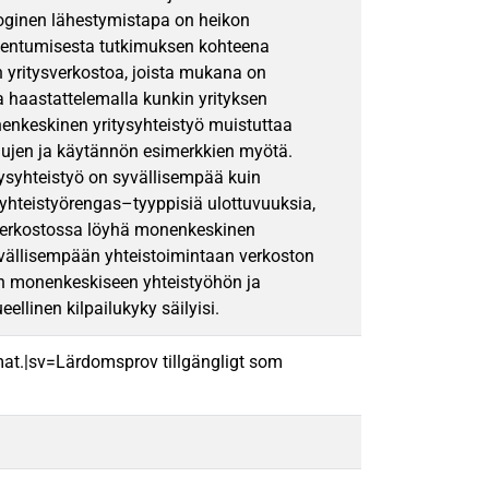
oginen lähestymistapa on heikon
rakentumisesta tutkimuksen kohteena
n yritysverkostoa, joista mukana on
a haastattelemalla kunkin yrityksen
enkeskinen yritysyhteistyö muistuttaa
lujen ja käytännön esimerkkien myötä.
syhteistyö on syvällisempää kuin
 yhteistyörengas–tyyppisiä ulottuvuuksia,
n verkostossa löyhä monenkeskinen
syvällisempään yhteistoimintaan verkoston
n monenkeskiseen yhteistyöhön ja
eellinen kilpailukyky säilyisi.
mat.|sv=Lärdomsprov tillgängligt som