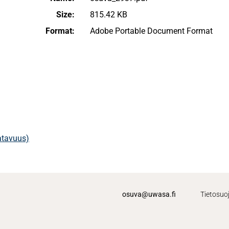
Size:
815.42 KB
Format:
Adobe Portable Document Format
aatavuus)
osuva@uwasa.fi
Tietosuo