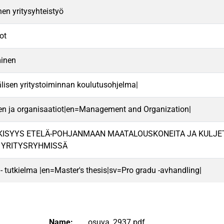
n yritysyhteistyö
ot
minen
lisen yritystoiminnan koulutusohjelma|
en ja organisaatiot|en=Management and Organization|
ISYYS ETELÄ-POHJANMAAN MAATALOUSKONEITA JA KULJET
 YRITYSRYHMISSÄ
 - tutkielma |en=Master's thesis|sv=Pro gradu -avhandling|
Name:
osuva_2937.pdf