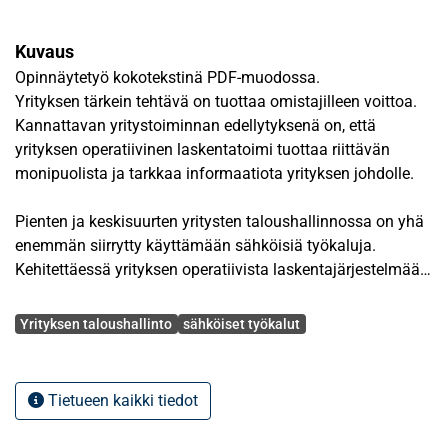
Kuvaus
Opinnäytetyö kokotekstinä PDF-muodossa.
Yrityksen tärkein tehtävä on tuottaa omistajilleen voittoa.
Kannattavan yritystoiminnan edellytyksenä on, että
yrityksen operatiivinen laskentatoimi tuottaa riittävän
monipuolista ja tarkkaa informaatiota yrityksen johdolle.
Pienten ja keskisuurten yritysten taloushallinnossa on yhä
enemmän siirrytty käyttämään sähköisiä työkaluja.
Kehitettäessä yrityksen operatiivista laskentajärjestelmää
on huomiotava sekä operatiivisen laskentatoimen että
Avainsanat
tietojärjestelmän tietotekniset asiat.
Yrityksen taloushallinto
sähköiset työkalut
Tutkimuksen tarkoituksena oli tutkia sähköisten työkalujen
osuutta yrityksen taloushallinnossa sekä siihen
Tietueen kaikki tiedot
saumattomasti yhteenkuuluvaa yrityksen operatiivista
laskentatointa.