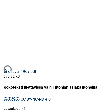
dataan...
osuva_1969.pdf
370.92 KB
Kokoteksti luettavissa vain Tritonian asiakaskoneilla.
CC BY-NC-ND 4.0
Lataukset
41