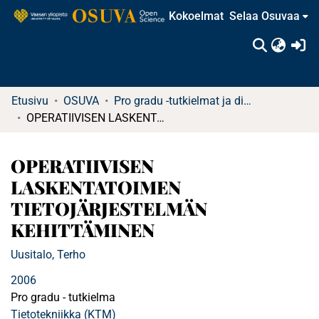
Kokoelmat
Selaa Osuvaa
(c
Etusivu
OSUVA
Pro gradu -tutkielmat ja diplomityöt (rajattu saatavuus)
OPERATIIVISEN LASKENTATOIMEN TIETOJÄRJESTELMÄN KEHITTÄMINEN
OPERATIIVISEN
LASKENTATOIMEN
TIETOJÄRJESTELMÄN
KEHITTÄMINEN
Uusitalo, Terho
2006
Pro gradu - tutkielma
Tietotekniikka (KTM)