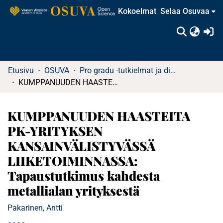
Kokoelmat
Selaa Osuvaa
(c
Etusivu
OSUVA
Pro gradu -tutkielmat ja diplomityöt
KUMPPANUUDEN HAASTEITA PK-YRITYKSEN KANSAINVÄLISTYVÄSSÄ LIIKETOIMINNASSA: Tapaustutkimus kahdesta metallialan yrityksestä
KUMPPANUUDEN HAASTEITA
PK-YRITYKSEN
KANSAINVÄLISTYVÄSSÄ
LIIKETOIMINNASSA:
Tapaustutkimus kahdesta
metallialan yrityksestä
Pakarinen, Antti