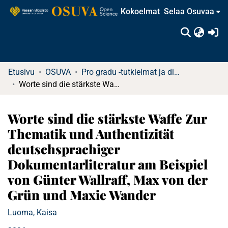
Kokoelmat
Selaa Osuvaa
(c
Etusivu
OSUVA
Pro gradu -tutkielmat ja diplomityöt
Worte sind die stärkste Waffe Zur Thematik und Authentizität deutschsprachiger Dokumentarliteratur am Beispiel von Günter Wallraff, Max von der Grün und Maxie Wander
Worte sind die stärkste Waffe Zur
Thematik und Authentizität
deutschsprachiger
Dokumentarliteratur am Beispiel
von Günter Wallraff, Max von der
Grün und Maxie Wander
Luoma, Kaisa