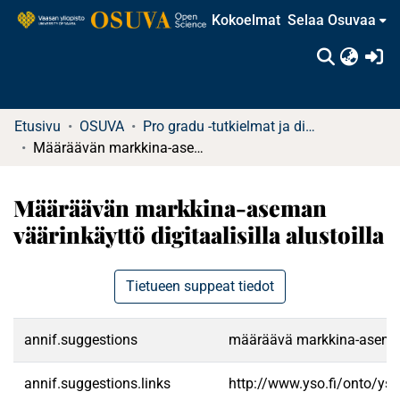
Kokoelmat
Selaa Osuvaa
(c
Etusivu
OSUVA
Pro gradu -tutkielmat ja diplomityöt
Määräävän markkina-aseman väärinkäyttö digitaalisilla alustoilla
Määräävän markkina-aseman
väärinkäyttö digitaalisilla alustoilla
Tietueen suppeat tiedot
annif.suggestions
määräävä markkina-asema|kil
annif.suggestions.links
http://www.yso.fi/onto/ys