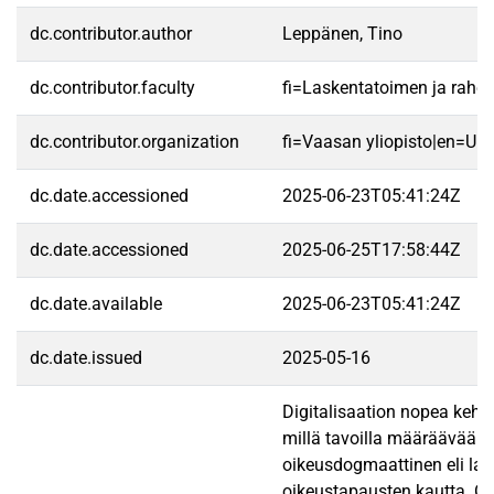
dc.contributor.author
Leppänen, Tino
dc.contributor.faculty
fi=Laskentatoimen ja raho
dc.contributor.organization
fi=Vaasan yliopisto|en=Uni
dc.date.accessioned
2025-06-23T05:41:24Z
dc.date.accessioned
2025-06-25T17:58:44Z
dc.date.available
2025-06-23T05:41:24Z
dc.date.issued
2025-05-16
Digitalisaation nopea kehi
millä tavoilla määräävää as
oikeusdogmaattinen eli lain
oikeustapausten kautta. Oi