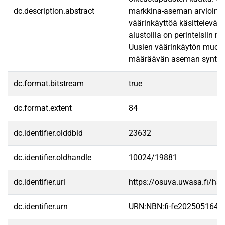
dc.description.abstract
markkina-aseman arviointia
väärinkäyttöä käsitteleväss
alustoilla on perinteisiin 
Uusien väärinkäytön muotoj
määräävän aseman syntymis
dc.format.bitstream
true
dc.format.extent
84
dc.identifier.olddbid
23632
dc.identifier.oldhandle
10024/19881
dc.identifier.uri
https://osuva.uwasa.fi/h
dc.identifier.urn
URN:NBN:fi-fe2025051645