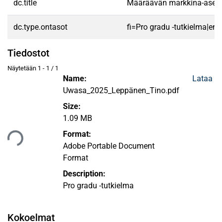
dc.title
Määräävän markkina-aseman 
dc.type.ontasot
fi=Pro gradu -tutkielma|en
Tiedostot
Näytetään
1 - 1 / 1
Name:
Lataa
Uwasa_2025_Leppänen_Tino.pdf
Size:
1.09 MB
taan...
Format:
Adobe Portable Document
Format
Description:
Pro gradu -tutkielma
Kokoelmat