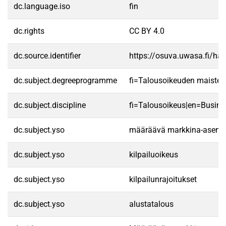
dc.language.iso
fin
dc.rights
CC BY 4.0
dc.source.identifier
https://osuva.uwasa.fi/h
dc.subject.degreeprogramme
fi=Talousoikeuden maister
dc.subject.discipline
fi=Talousoikeus|en=Busine
dc.subject.yso
määräävä markkina-asem
dc.subject.yso
kilpailuoikeus
dc.subject.yso
kilpailunrajoitukset
dc.subject.yso
alustatalous