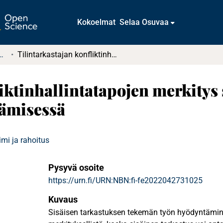
Kokoelmat
Selaa Osuvaa
tkielmat ja diplomityöt
Tilintarkastajan konfliktinhallintatapojen merkitys sisäisen tarkastuksen tekemän työn hyödyntämisessä
iktinhallintatapojen merkitys
ämisessä
mi ja rahoitus
Pysyvä osoite
https://urn.fi/URN:NBN:fi-fe2022042731025
Kuvaus
Sisäisen tarkastuksen tekemän työn hyödyntämine