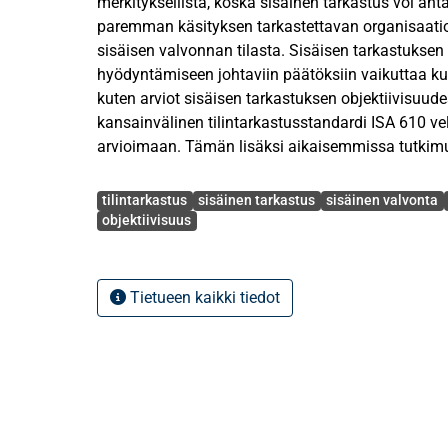
merkityksellistä, koska sisäinen tarkastus voi antaa
paremman käsityksen tarkastettavan organisaatio
sisäisen valvonnan tilasta. Sisäisen tarkastukse
hyödyntämiseen johtaviin päätöksiin vaikuttaa kui
kuten arviot sisäisen tarkastuksen objektiivisuude
kansainvälinen tilintarkastusstandardi ISA 610 velv
arvioimaan. Tämän lisäksi aikaisemmissa tutkimuk
hyödyntämispäätöksiin vaikuttavat tilintarkastaji
Avainsanat
ominaisuudet, kuten erilaiset konfliktinhallintatava
tilintarkastus
sisäinen tarkastus
sisäinen valvonta
saattavat käyttää konfliktinhallintatapoja, joiden
objektiivisuus
tilintarkastajat suhtautuvat asiakkaan tarjoamaa
myönteisemmin tai vaihtoehtoisesti kielteisemm
Tässä tutkielmassa tutkitaan tilintarkastajien konf
Tietueen kaikki tiedot
muodostumiseen vaikuttavia tekijöitä sekä tilinta
konfliktinhallintatapojen ja sisäisen tarkastuksen 
pätevyyden merkityksiä sisäisen tarkastuksen te
hyödyntämiselle tilintarkastuksessa.