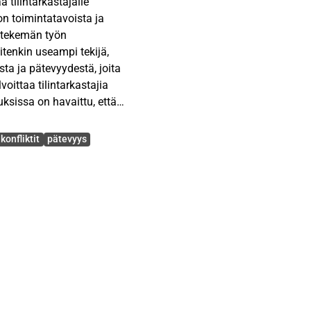
 tilintarkastajalle
n toimintatavoista ja
n tekemän työn
tenkin useampi tekijä,
sta ja pätevyydestä, joita
oittaa tilintarkastajia
sissa on havaittu, että
en henkilökohtaiset
t. Tilintarkastajat
konfliktit
pätevyys
 seurauksena
n informaation
in ja hyökkäävämmin.
liktinhallintatapojen
rkastajien käyttämien
objektiivisuuden ja
kemän työn