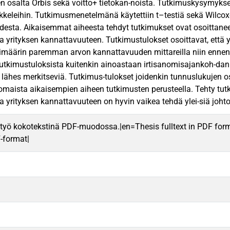
n osalta Orbis sekä voitto+ tietokan-noista. Tutkimuskysymykse
kkeleihin. Tutkimusmenetelmänä käytettiin t–testiä sekä Wilcox
esta. Aikaisemmat aiheesta tehdyt tutkimukset ovat osoittaneet r
a yrityksen kannattavuuteen. Tutkimustulokset osoittavat, että yr
imäärin paremman arvon kannattavuuden mittareilla niin ennen i
Tutkimustuloksista kuitenkin ainoastaan irtisanomisajankoh-dan 
ti lähes merkitseviä. Tutkimus-tulokset joidenkin tunnuslukujen o
omaista aikaisempien aiheen tutkimusten perusteella. Tehty tutk
a yrityksen kannattavuuteen on hyvin vaikea tehdä ylei-siä joht
työ kokotekstinä PDF-muodossa.|en=Thesis fulltext in PDF for
F-format|