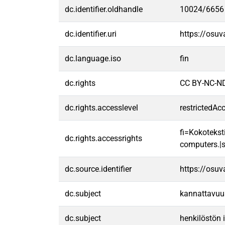
dc.identifier.oldhandle
10024/6656
dc.identifier.uri
https://osu
dc.language.iso
fin
dc.rights
CC BY-NC-ND
dc.rights.accesslevel
restrictedAc
fi=Kokoteksti
dc.rights.accessrights
computers.|s
dc.source.identifier
https://osu
dc.subject
kannattavuu
dc.subject
henkilöstön 