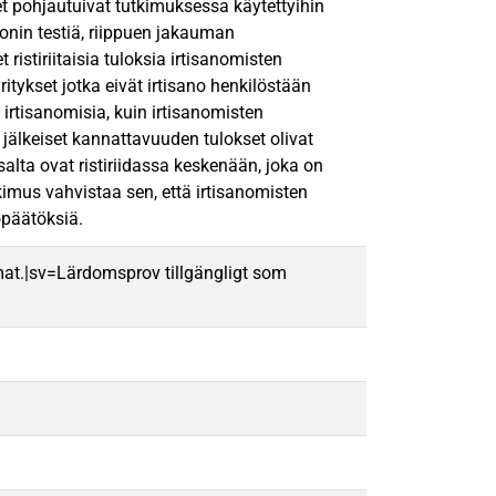
t pohjautuivat tutkimuksessa käytettyihin
onin testiä, riippuen jakauman
istiriitaisia tuloksia irtisanomisten
itykset jotka eivät irtisano henkilöstään
rtisanomisia, kuin irtisanomisten
jälkeiset kannattavuuden tulokset olivat
salta ovat ristiriidassa keskenään, joka on
imus vahvistaa sen, että irtisanomisten
opäätöksiä.
mat.|sv=Lärdomsprov tillgängligt som