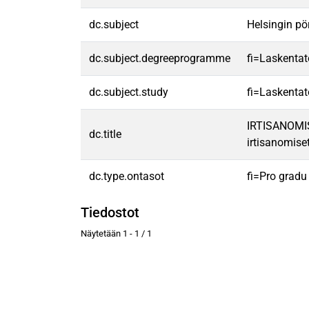
dc.subject
Helsingin pör
dc.subject.degreeprogramme
fi=Laskentat
dc.subject.study
fi=Laskentat
IRTISANOMIS
dc.title
irtisanomise
dc.type.ontasot
fi=Pro gradu
Tiedostot
Näytetään
1 - 1 / 1