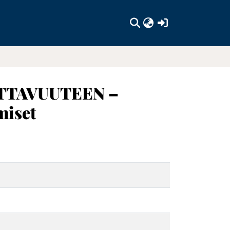
(current)
TTAVUUTEEN –
miset