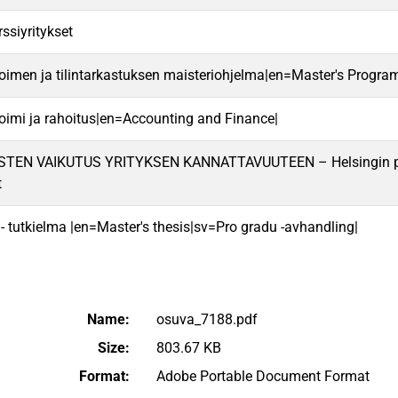
ssiyritykset
oimen ja tilintarkastuksen maisteriohjelma|en=Master's Progra
oimi ja rahoitus|en=Accounting and Finance|
TEN VAIKUTUS YRITYKSEN KANNATTAVUUTEEN – Helsingin pörss
t
 - tutkielma |en=Master's thesis|sv=Pro gradu -avhandling|
Name:
osuva_7188.pdf
Size:
803.67 KB
Format:
Adobe Portable Document Format