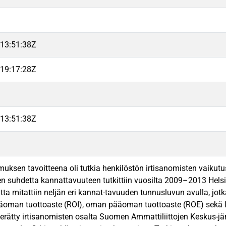
13:51:38Z
19:17:28Z
13:51:38Z
uksen tavoitteena oli tutkia henkilöstön irtisanomisten vaikutu
en suhdetta kannattavuuteen tutkittiin vuosilta 2009–2013 Helsi
ta mitattiin neljän eri kannat-tavuuden tunnusluvun avulla, jot
ääoman tuottoaste (ROI), oman pääoman tuottoaste (ROE) sekä li
kerätty irtisanomisten osalta Suomen Ammattiliittojen Keskus-jä