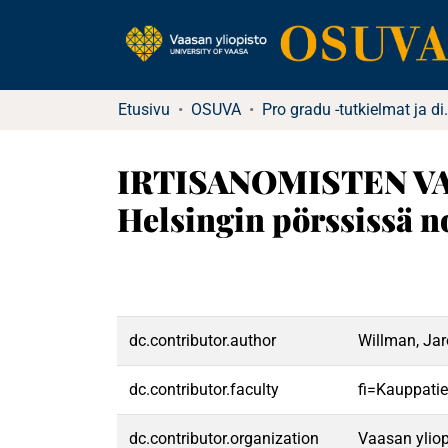
Etusivu
OSUVA
Pro gradu -tutkielma
IRTISANOMISTEN V
Helsingin pörssissä no
dc.contributor.author
Willman, Jar
dc.contributor.faculty
fi=Kauppatie
dc.contributor.organization
Vaasan yliop