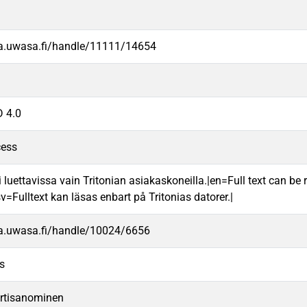
va.uwasa.fi/handle/11111/14654
 4.0
cess
 luettavissa vain Tritonian asiakaskoneilla.|en=Full text can be r
v=Fulltext kan läsas enbart på Tritonias datorer.|
va.uwasa.fi/handle/10024/6656
s
irtisanominen