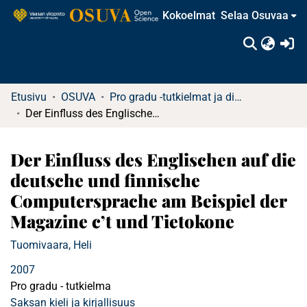
Kokoelmat
Selaa Osuvaa
(c
Etusivu
OSUVA
Pro gradu -tutkielmat ja diplomityöt
Der Einfluss des Englischen auf die deutsche und finnische Computersprache am Beispiel der Magazine c’t und Tietokone
Der Einfluss des Englischen auf die
deutsche und finnische
Computersprache am Beispiel der
Magazine c’t und Tietokone
Tuomivaara, Heli
2007
Pro gradu - tutkielma
Saksan kieli ja kirjallisuus