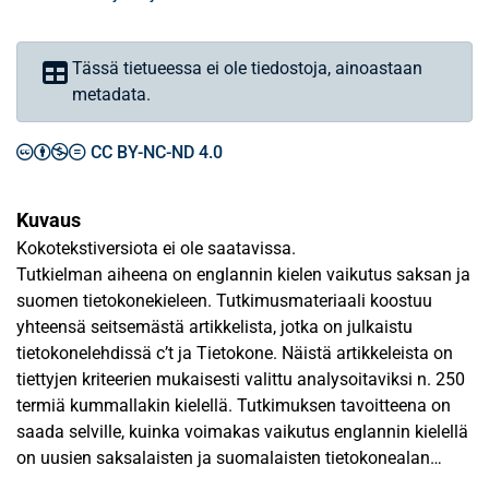
Tässä tietueessa ei ole tiedostoja, ainoastaan
metadata.
CC BY-NC-ND 4.0
Kuvaus
Kokotekstiversiota ei ole saatavissa.
Tutkielman aiheena on englannin kielen vaikutus saksan ja
suomen tietokonekieleen. Tutkimusmateriaali koostuu
yhteensä seitsemästä artikkelista, jotka on julkaistu
tietokonelehdissä c’t ja Tietokone. Näistä artikkeleista on
tiettyjen kriteerien mukaisesti valittu analysoitaviksi n. 250
termiä kummallakin kielellä. Tutkimuksen tavoitteena on
saada selville, kuinka voimakas vaikutus englannin kielellä
on uusien saksalaisten ja suomalaisten tietokonealan
termien muodostamisessa. Lisäksi on tarkoitus verrata,