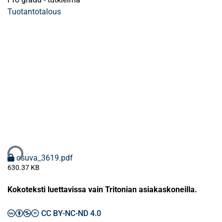
Tuotantotalous
taan...
osuva_3619.pdf
630.37 KB
Kokoteksti luettavissa vain Tritonian asiakaskoneilla.
CC BY-NC-ND 4.0