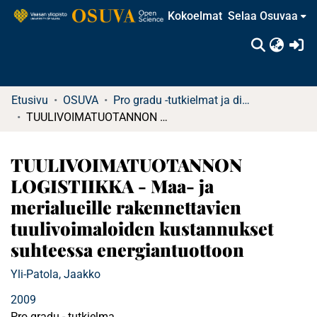
Kokoelmat
Selaa Osuvaa
(c
Etusivu
OSUVA
Pro gradu -tutkielmat ja diplomityöt (rajattu saatavuus)
TUULIVOIMATUOTANNON LOGISTIIKKA - Maa- ja merialueille rakennettavien tuulivoimaloiden kustannukset suhteessa energiantuottoon
TUULIVOIMATUOTANNON
LOGISTIIKKA - Maa- ja
merialueille rakennettavien
tuulivoimaloiden kustannukset
suhteessa energiantuottoon
Yli-Patola, Jaakko
2009
Pro gradu - tutkielma