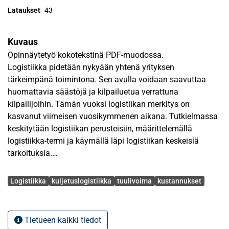
Lataukset
43
Kuvaus
Opinnäytetyö kokotekstinä PDF-muodossa.
Logistiikka pidetään nykyään yhtenä yrityksen
tärkeimpänä toimintona. Sen avulla voidaan saavuttaa
huomattavia säästöjä ja kilpailuetua verrattuna
kilpailijoihin. Tämän vuoksi logistiikan merkitys on
kasvanut viimeisen vuosikymmenen aikana. Tutkielmassa
keskitytään logistiikan perusteisiin, määrittelemällä
logistiikka-termi ja käymällä läpi logistiikan keskeisiä
tarkoituksia.
Avainsanat
Tutkielma perustuu kuljetuslogistiikkaan tuulivoiman
Logistiikka
kuljetuslogistiikka
tuulivoima
kustannukset
rakentamisessa maa- ja merialueille. Tarkoituksena on
selvittää millaista kuljetuslogistiikkaa tuulivoiman
rakentamisen yhteydessä tarvitaan, sekä millaisia eroja
Tietueen kaikki tiedot
maa- ja merialueille rakennettavien tuulivoimaloiden