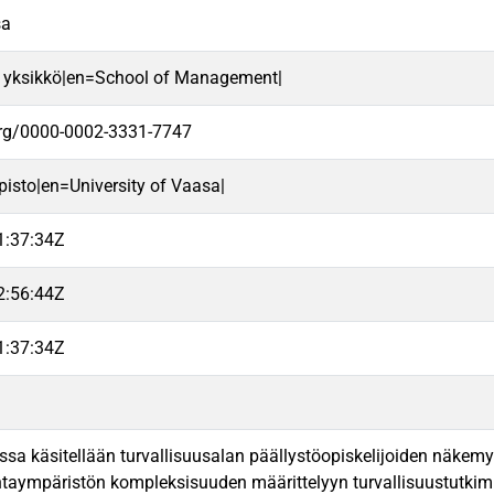
sa
 yksikkö|en=School of Management|
.org/0000-0002-3331-7747
pisto|en=University of Vaasa|
1:37:34Z
2:56:44Z
1:37:34Z
issa käsitellään turvallisuusalan päällystöopiskelijoiden näke
taympäristön kompleksisuuden määrittelyyn turvallisuustutkimuk