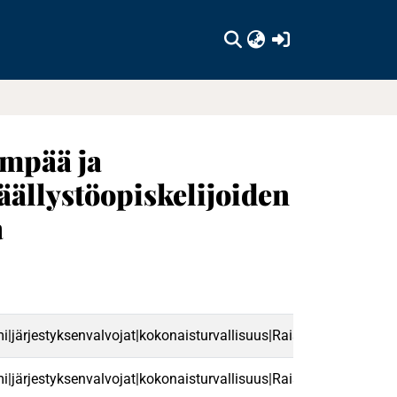
(current)
ämpää ja
äällystöopiskelijoiden
a
järjestyksenvalvojat|kokonaisturvallisuus|Raisio|digitalisaatio|
järjestyksenvalvojat|kokonaisturvallisuus|Raisio|digitalisaatio|