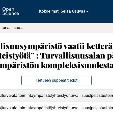
Kokoelmat
Selaa Osuvaa
”Kompleksinen turvallisuusympäristö vaatii ketterämpää ja läpileikkaavampaa yhteistyötä” : Turvallisuusalan päällystöopiskelijoiden näkemyksiä toimintaympäristön kompleksisuudesta
isuusympäristö vaatii ketter
eistyötä” : Turvallisuusalan p
ympäristön kompleksisuudest
Tietueen suppeat tiedot
turva-ala|toimintaympäristö|yhteistyö|turvallisuus|pelastustoimi|
turva-ala|toimintaympäristö|yhteistyö|turvallisuus|pelastustoimi|