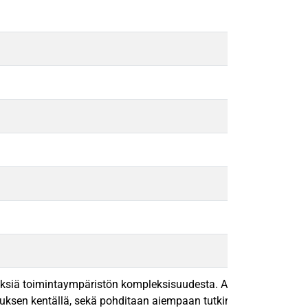
myksiä toimintaympäristön kompleksisuudesta. Aineisto tutkimuk
sen kentällä, sekä pohditaan aiempaan tutkimukseen perustuen, 