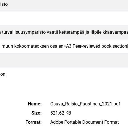
istö
turvallisuusympäristö vaatii ketterämpää ja läpileikkaavampaa
tai muun kokoomateoksen osa|en=A3 Peer-reviewed book section|
ion
Name:
Osuva_Raisio_Puustinen_2021.pdf
Size:
521.62 KB
Format:
Adobe Portable Document Format