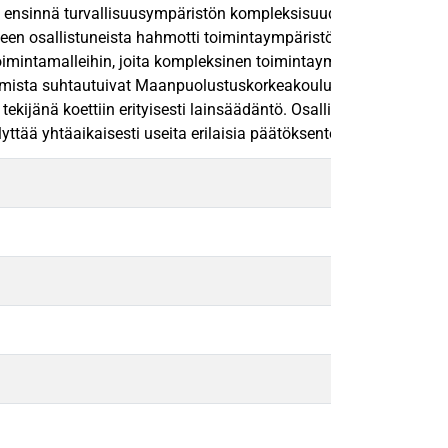
, ensinnä turvallisuusympäristön kompleksisuudesta sekä toisek
 osallistuneista hahmotti toimintaympäristön kompleksiseksi, m
tamalleihin, joita kompleksinen toimintaympäristö mahdollisesti
ta suhtautuivat Maanpuolustuskorkeakoulun opiskelijat, kun taas
kijänä koettiin erityisesti lainsäädäntö. Osallistujat nostivat 
ttää yhtäaikaisesti useita erilaisia päätöksenteko- ja toimintat