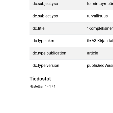
dc.subject.yso
toimintaympär
dc.subject.yso
turvallisuus
dc.title
”Kompleksinen 
dc.type.okm
fi=A3 Kirjan 
dc.type.publication
article
dc.type.version
publishedVers
Tiedostot
Näytetään
1 - 1 / 1