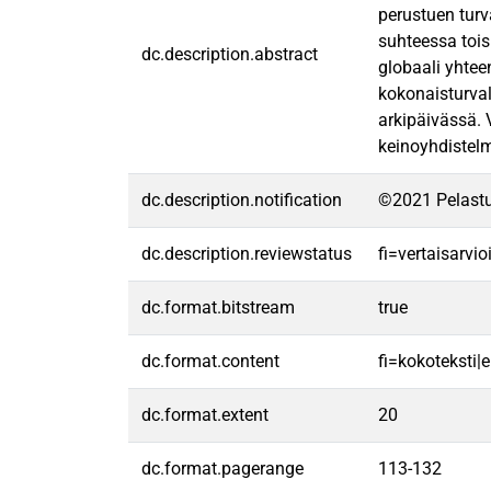
perustuen turv
suhteessa tois
dc.description.abstract
globaali yhtee
kokonaisturval
arkipäivässä. 
keinoyhdistelm
dc.description.notification
©2021 Pelastu
dc.description.reviewstatus
fi=vertaisarvi
dc.format.bitstream
true
dc.format.content
fi=kokoteksti|e
dc.format.extent
20
dc.format.pagerange
113-132