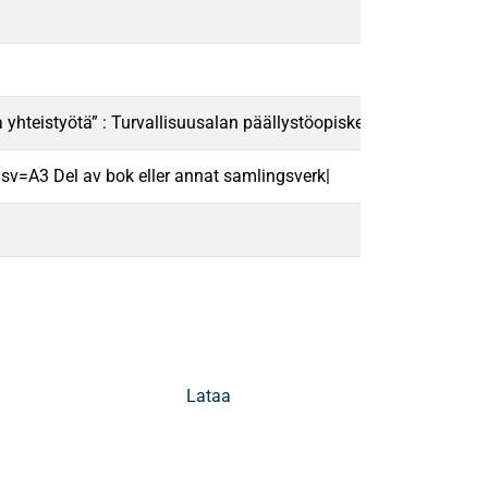
 yhteistyötä” : Turvallisuusalan päällystöopiskelijoiden näke
sv=A3 Del av bok eller annat samlingsverk|
Lataa