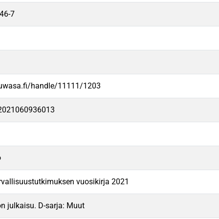
46-7
.uwasa.fi/handle/11111/1203
e2021060936013
o
urvallisuustutkimuksen vuosikirja 2021
n julkaisu. D-sarja: Muut