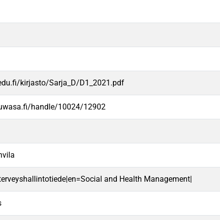
edu.fi/kirjasto/Sarja_D/D1_2021.pdf
.uwasa.fi/handle/10024/12902
hvila
a terveyshallintotiede|en=Social and Health Management|
s