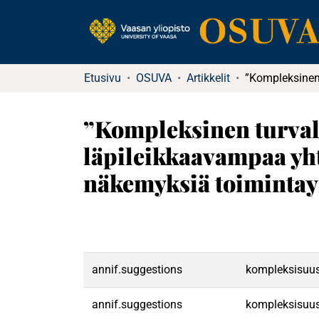
Etusivu
OSUVA
Artikkelit
”Kompleksinen turvall
läpileikkaavampaa yht
näkemyksiä toiminta
annif.suggestions
kompleksisuus|
annif.suggestions
kompleksisuus|