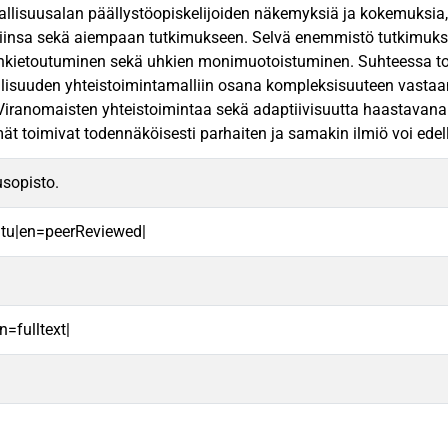
allisuusalan päällystöopiskelijoiden näkemyksiä ja kokemuksia
iinsa sekä aiempaan tutkimukseen. Selvä enemmistö tutkimukseen
nkietoutuminen sekä uhkien monimuotoistuminen. Suhteessa toimin
lisuuden yhteistoimintamalliin osana kompleksisuuteen vastaamis
Viranomaisten yhteistoimintaa sekä adaptiivisuutta haastavana te
ät toimivat todennäköisesti parhaiten ja samakin ilmiö voi edelly
sopisto.
oitu|en=peerReviewed|
n=fulltext|