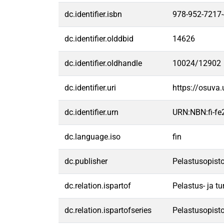
dc.identifier.isbn
978-952-7217-
dc.identifier.olddbid
14626
dc.identifier.oldhandle
10024/12902
dc.identifier.uri
https://osuva
dc.identifier.urn
URN:NBN:fi-f
dc.language.iso
fin
dc.publisher
Pelastusopist
dc.relation.ispartof
Pelastus- ja t
dc.relation.ispartofseries
Pelastusopisto