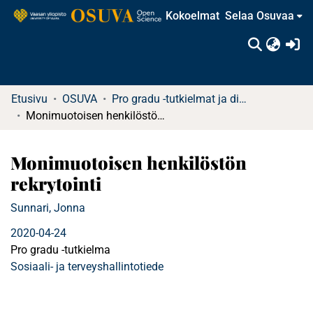
Kokoelmat
Selaa Osuvaa
(c
Etusivu
OSUVA
Pro gradu -tutkielmat ja diplomityöt
Monimuotoisen henkilöstön rekrytointi
Monimuotoisen henkilöstön
rekrytointi
Sunnari, Jonna
2020-04-24
Pro gradu -tutkielma
Sosiaali- ja terveyshallintotiede