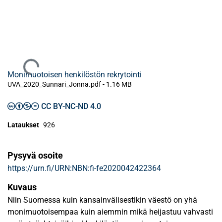
Ladataan...
Monimuotoisen henkilöstön rekrytointi
UVA_2020_Sunnari_Jonna.pdf -
1.16 MB
CC BY-NC-ND 4.0
Lataukset
926
Pysyvä osoite
https://urn.fi/URN:NBN:fi-fe2020042422364
Kuvaus
Niin Suomessa kuin kansainvälisestikin väestö on yhä
monimuotoisempaa kuin aiemmin mikä heijastuu vahvasti