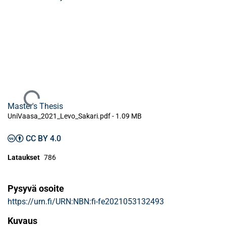
Ladataan...
Master's Thesis
UniVaasa_2021_Levo_Sakari.pdf -
1.09 MB
CC BY 4.0
Lataukset
786
Pysyvä osoite
https://urn.fi/URN:NBN:fi-fe2021053132493
Kuvaus