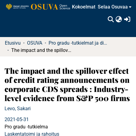
Kokoelmat
Selaa Osuvaa
(c
Etusivu
OSUVA
Pro gradu -tutkielmat ja diplomityöt
The impact and the spillover effect of credit rating announcements on corporate CDS spreads : Industry-level evidence from S&P 500 firms
The impact and the spillover effect
of credit rating announcements on
corporate CDS spreads : Industry-
level evidence from S&P 500 firms
Levo, Sakari
2021-05-31
Pro gradu -tutkielma
Laskentatoimi ja rahoitus