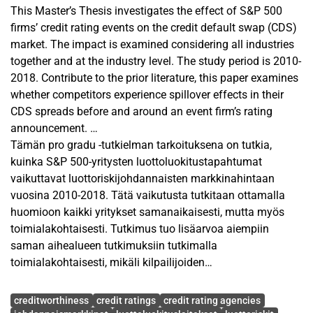
This Master’s Thesis investigates the effect of S&P 500
firms’ credit rating events on the credit default swap (CDS)
market. The impact is examined considering all industries
together and at the industry level. The study period is 2010-
2018. Contribute to the prior literature, this paper examines
whether competitors experience spillover effects in their
CDS spreads before and around an event firm’s rating
announcement.
Tämän pro gradu -tutkielman tarkoituksena on tutkia,
CDS spread is a direct price of credit risk and hence is
kuinka S&P 500-yritysten luottoluokitustapahtumat
widely utilized to measure firms’ creditworthiness.
vaikuttavat luottoriskijohdannaisten markkinahintaan
Generally, the higher a CDS spread, the more likely an entity
vuosina 2010-2018. Tätä vaikutusta tutkitaan ottamalla
will default. CDS contract protects the buyer if a reference
huomioon kaikki yritykset samanaikaisesti, mutta myös
entity, that is the issuer of a bond, defaults on a bond. The
toimialakohtaisesti. Tutkimus tuo lisäarvoa aiempiin
use of credit derivatives as a hedging instrument for credit
saman aihealueen tutkimuksiin tutkimalla
risk has grown steadily during the 21st century.
toimialakohtaisesti, mikäli kilpailijoiden
luottoriskijohdannaisten hinnat reagoivat merkittävästi
Avainsanat
Three major credit rating agencies (CRAs) are Standard &
ennen luottoluokitustapahtumaa ja sen aikana.
creditworthiness
credit ratings
credit rating agencies
Poor’s (S&P), Moody’s, and Fitch. They analyze the