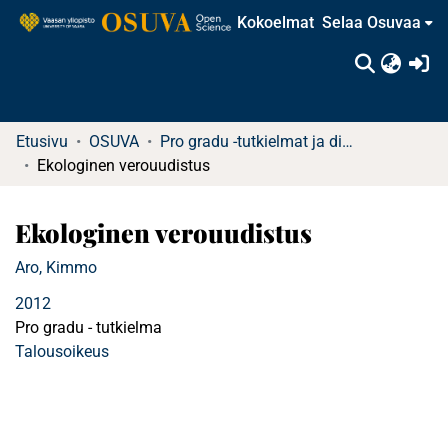
Kokoelmat
Selaa Osuvaa
(c
Etusivu
OSUVA
Pro gradu -tutkielmat ja diplomityöt
Ekologinen verouudistus
Ekologinen verouudistus
Aro, Kimmo
2012
Pro gradu - tutkielma
Talousoikeus