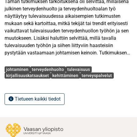
Tämän tutkimuksen tarkoituksena oli selvittää, millaisena
julkinen terveydenhuolto ja terveydenhuoltoalan työ
näyttäytyy tulevaisuudessa aikaisempien tutkimusten
mukaan sekä kartoittaa, mitkä tekijät tai trendit erityisesti
vaikuttavat tulevaisuuden terveydenhuollon työhön ja sen
muutokseen. Lisäksi haluttiin selvittää, millä tavalla
tulevaisuuden työhön ja siihen liittyviin haasteisiin
pystytään vastaamaan johtamisen keinoin. Tutkimuksen
tavoitteena oli luoda kokonaiskuva terveydenhuollon
Avainsanat
tulevaisuudesta, tulevaisuuden työstä ja sen johtamisesta
johtaminen
terveydenhuolto
tulevaisuus
sekä niihin vaikuttavista tekijöistä. Tutkimusmenetelmänä
kirjallisuuskatsaukset
kehittäminen
terveyspalvelut
hyödynnettiin rapid review -kirjallisuuskatsausta, joka
mukailee systemaattisen kirjallisuuskatsauksen prosessia
kevennettynä ja mahdollistaa tutkimustiedon yhdistymisen
Tietueen kaikki tiedot
sekä olemassa olevan teorian tai kokonaiskuvan
rakentamisen. Rapid review -kirjallisuuskatsausta voidaan
hyödyntää terveydenhuollossa näyttöön perustuvan
päätöksenteon tukena, sillä se on suhteellisen nopea ja
vähemmän resursseja vaativa tapa kerätä tietoa.