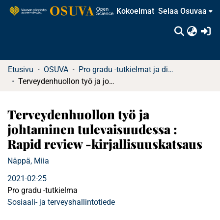
Kokoelmat
Selaa Osuvaa
(c
Etusivu
OSUVA
Pro gradu -tutkielmat ja diplomityöt
Terveydenhuollon työ ja johtaminen tulevaisuudessa : Rapid review -kirjallisuuskatsaus
Terveydenhuollon työ ja
johtaminen tulevaisuudessa :
Rapid review -kirjallisuuskatsaus
Näppä, Miia
2021-02-25
Pro gradu -tutkielma
Sosiaali- ja terveyshallintotiede