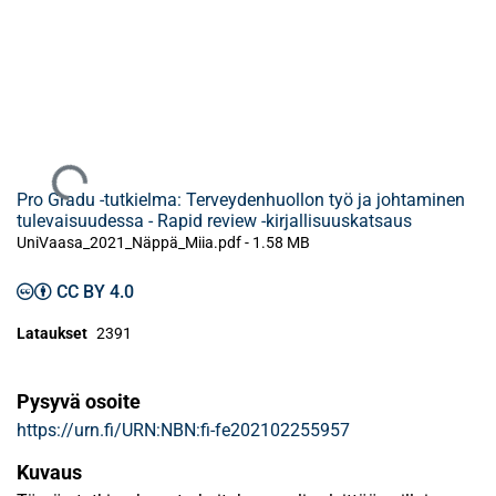
Ladataan...
Pro Gradu -tutkielma: Terveydenhuollon työ ja johtaminen
tulevaisuudessa - Rapid review -kirjallisuuskatsaus
UniVaasa_2021_Näppä_Miia.pdf -
1.58 MB
CC BY 4.0
Lataukset
2391
Pysyvä osoite
https://urn.fi/URN:NBN:fi-fe202102255957
Kuvaus