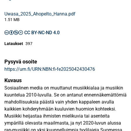
Uwasa_2025_Ahopelto_Hanna.pdf
1.51 MB
CC BY-NC-ND 4.0
Lataukset
397
Pysyvä osoite
https://urn.fi/URN:NBN:fi-fe2025042430476
Kuvaus
Sosiaalinen media on muuttanut musiikkialaa ja musiikin
kuuntelua 2010-luvulla. Se on antanut ennennäkemättömiä
mahdollisuuksia päästä vain yhden kappaleen avulla
kaikkien kohderyhmään kuuluvien huomion kohteeksi.
Musiikki heijastaa ihmisten mielikuvia tai asenteita
ympärillä olevasta maailmasta, ja nyt 2020-luvun alussa
rap-musiikki on yksi kuunnelluimpia tyylilajeja Suomessa.