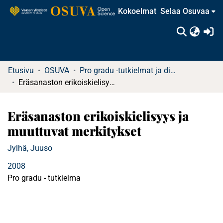
Kokoelmat
Selaa Osuvaa
(c
Etusivu
OSUVA
Pro gradu -tutkielmat ja diplomityöt
Eräsanaston erikoiskielisyys ja muuttuvat merkitykset
Eräsanaston erikoiskielisyys ja
muuttuvat merkitykset
Jylhä, Juuso
2008
Pro gradu - tutkielma