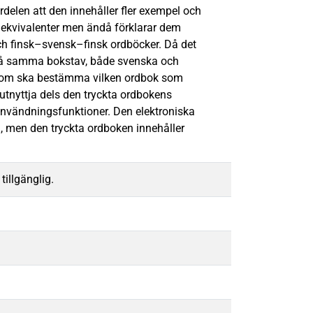
delen att den innehåller fler exempel och
er ekvivalenter men ändå förklarar dem
ch finsk–svensk–finsk ordböcker. Då det
de på samma bokstav, både svenska och
re som ska bestämma vilken ordbok som
tnyttja dels den tryckta ordbokens
användningsfunktioner. Den elektroniska
, men den tryckta ordboken innehåller
tillgänglig.