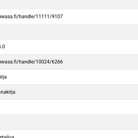
.uwasa.fi/handle/11111/9107
.0
.uwasa.fi/handle/10024/6266
irja
anakirja
rtailua