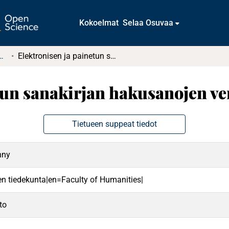
Kokoelmat
Selaa Osuvaa
tkielmat ja diplomityöt
Elektronisen ja painetun sanakirjan hakusanojen vertailua
tun sanakirjan hakusanojen ve
Tietueen suppeat tiedot
nny
n tiedekunta|en=Faculty of Humanities|
to