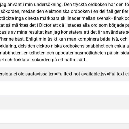
ag använt i min undersökning. Den tryckta ordboken har den för
ll sökorden, medan den elektroniska ordboken i en del fall ger fl
täckte inga direkta märkbara skillnader mellan svensk–finsk o
ltat så märktes det i Dictor att då listades alla ord som börja
 basis av mina resultat kan jag konstatera att det är använda
enne bäst. Enligt min åsikt kan man kombinera båda två, och u
rklaring, dels den elektro-niska ordbokens snabbhet och enkla 
nabbheten, enkelheten och uppdateringsmöjligheten på sin sida
el och förklarar sökorden på ett bättre sätt.
rsiota ei ole saatavissa.|en=Fulltext not available.|sv=Fulltext ej 