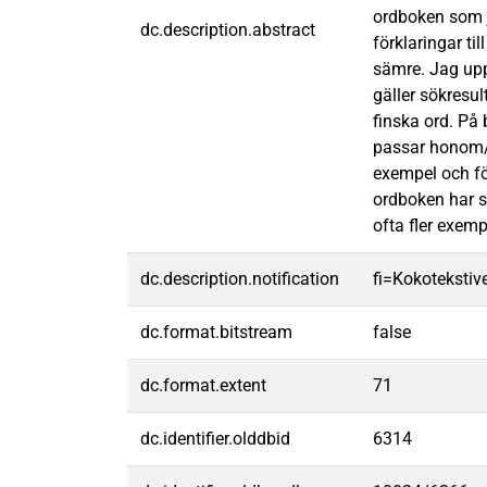
ordboken som j
dc.description.abstract
förklaringar ti
sämre. Jag upp
gäller sökresu
finska ord. På
passar honom/h
exempel och fö
ordboken har s
ofta fler exemp
dc.description.notification
fi=Kokotekstive
dc.format.bitstream
false
dc.format.extent
71
dc.identifier.olddbid
6314