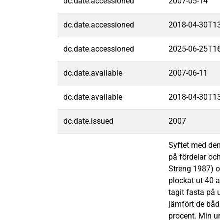
dc.date.accessioned
2007-05-14
dc.date.accessioned
2018-04-30T1
dc.date.accessioned
2025-06-25T1
dc.date.available
2007-06-11
dc.date.available
2018-04-30T1
dc.date.issued
2007
Syftet med denn
på fördelar oc
Streng 1987) 
plockat ut 40 
tagit fasta på
jämfört de båd
procent. Min un