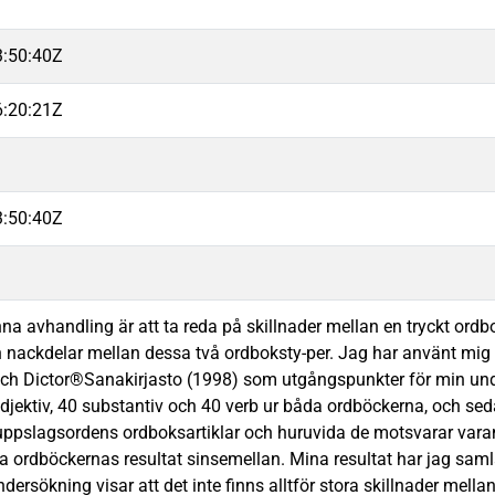
3:50:40Z
6:20:21Z
3:50:40Z
a avhandling är att ta reda på skillnader mellan en tryckt ordbo
h nackdelar mellan dessa två ordboksty-per. Jag har använt mig
och Dictor®Sanakirjasto (1998) som utgångspunkter för min un
adjektiv, 40 substantiv och 40 verb ur båda ordböckerna, och s
 uppslagsordens ordboksartiklar och huruvida de motsvarar var
a ordböckernas resultat sinsemellan. Mina resultat har jag samla
dersökning visar att det inte finns alltför stora skillnader mella