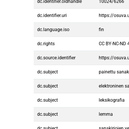
dc.identifier.oldhandle
10024/6266
dc.identifier.uri
https://osuva
dc.language.iso
fin
dc.rights
CC BY-NC-ND 4
dc.source.identifier
https://osuva
dc.subject
painettu sanak
dc.subject
elektroninen s
dc.subject
leksikografia
dc.subject
lemma
dc.subject
sanakirjojen ve