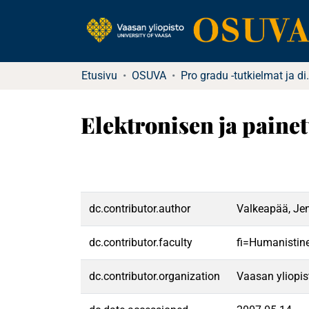
Etusivu
OSUVA
Pro gradu -tu
Elektronisen ja paine
dc.contributor.author
Valkeapää, Je
dc.contributor.faculty
fi=Humanistine
dc.contributor.organization
Vaasan yliopis